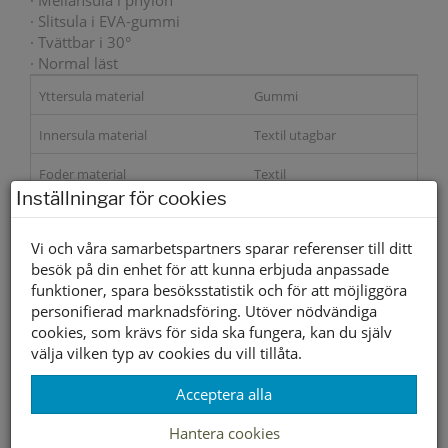
· Mellansula i phylon
· Slitsula i EVA-gummi
· Tvättbar i 30°
· Normal läst
Yttersula material
Gummi
Innersula material
Textil utagbar
Foder material
Textil
Inställningar för cookies
Storleksguide
Vi och våra samarbetspartners sparar referenser till ditt
besök på din enhet för att kunna erbjuda anpassade
Slut i webbshopen
funktioner, spara besöksstatistik och för att möjliggöra
personifierad marknadsföring. Utöver nödvändiga
cookies, som krävs för sida ska fungera, kan du själv
Lagerstatus per butik
välja vilken typ av cookies du vill tillåta.
Butik
Acceptera alla
Borlänge
Buffert lager
Hantera cookies