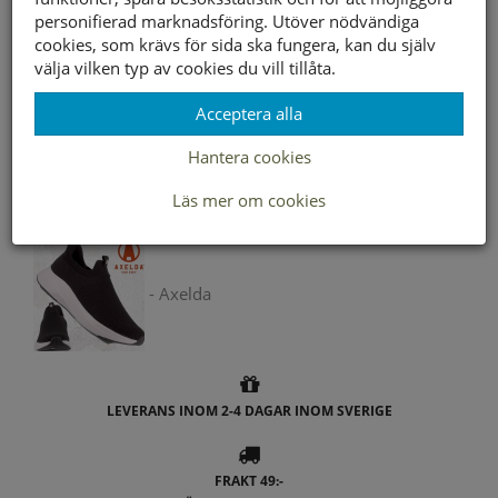
personifierad marknadsföring. Utöver nödvändiga
cookies, som krävs för sida ska fungera, kan du själv
Lagerstatus per butik
välja vilken typ av cookies du vill tillåta.
Butik
36
37
38
39
40
41
Acceptera alla
Borlänge
Buffert lager
Hantera cookies
Läs mer om cookies
Andra färger
- Axelda
LEVERANS INOM 2-4 DAGAR INOM SVERIGE
FRAKT 49:-