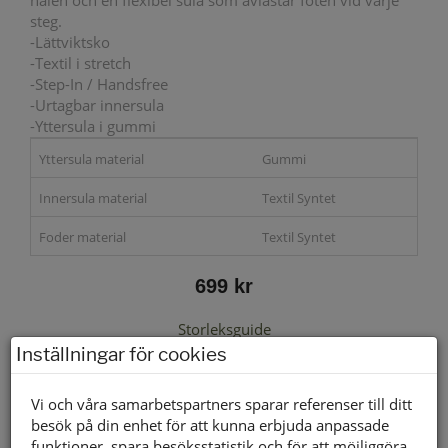
hälen och en flexibel sula som avlastar foten vid varje
steg.
-Lättviktsko
-Textil i stretch
-Step-In / Handsfree
-Urtagbar innersula
-Yttersula i gummi
Yttersula material
Gummi
Innersula material
Textil Syntet
Foder material
Textil Syntet
699 kr
Storleksguide
Inställningar för cookies
Vi och våra samarbetspartners sparar referenser till ditt
besök på din enhet för att kunna erbjuda anpassade
Välj storlek först
funktioner, spara besöksstatistik och för att möjliggöra