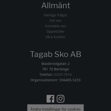
Allmänt
Vanliga frågor
Om oss
Kontakta oss
Öppettider
Våra butiker
Tagab Sko AB
Maskinistgatan 2
781 70 Borlänge
Telefon:
024317010
Organisationsnr: 556405-5233
Ändra inställingar för cookies