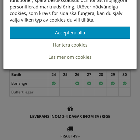
funktioner, spara besöksstatistik och för att möjliggöra
personifierad marknadsföring. Utöver nödvändiga
cookies, som krävs för sida ska fungera, kan du själv
välja vilken typ av cookies du vill tillåta.
Acceptera alla
Välj storlek först
Hantera cookies
Läs mer om cookies
Lagerstatus per butik
Butik
24
25
26
27
28
29
30
Borlänge
Buffert lager
LEVERANS INOM 2-4 DAGAR INOM SVERIGE
FRAKT 49:-