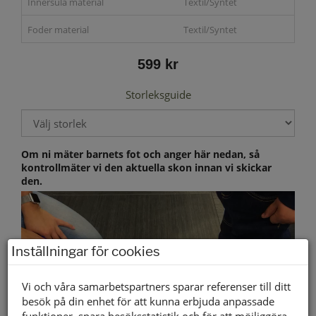
Innersula material
Textil/Syntet
Foder material
Textil/Syntet
599 kr
Storleksguide
Om ni mäter barnets fot och anger här nedan, så
kontrollmäter vi den aktuella skon innan vi skickar
den.
Inställningar för cookies
Vi och våra samarbetspartners sparar referenser till ditt
besök på din enhet för att kunna erbjuda anpassade