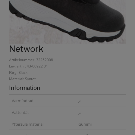
Network
Artikelnummer: 32252008
Lev. artnr: 43-00922 01
Färg: Black
Material: Syntet
Information
Varmfodrad
Ja
Vattentät
Ja
Yttersula material
Gummi