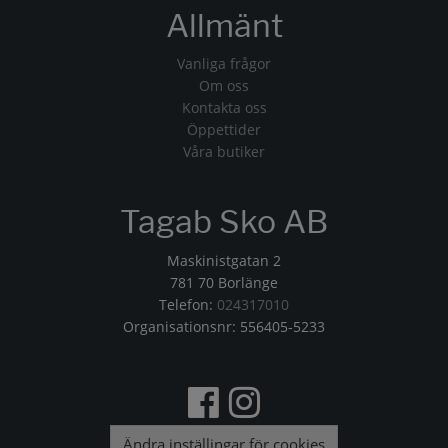
Allmänt
Vanliga frågor
Om oss
Kontakta oss
Öppettider
Våra butiker
Tagab Sko AB
Maskinistgatan 2
781 70 Borlänge
Telefon:
024317010
Organisationsnr: 556405-5233
Ändra inställingar för cookies