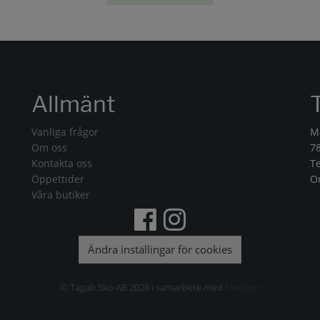
Allmänt
Vanliga frågor
M
Om oss
7
Kontakta oss
T
Öppettider
O
Våra butiker
Ändra inställingar för cookies
© Tagab Sko AB 2026 i samarbete med
Flexicon