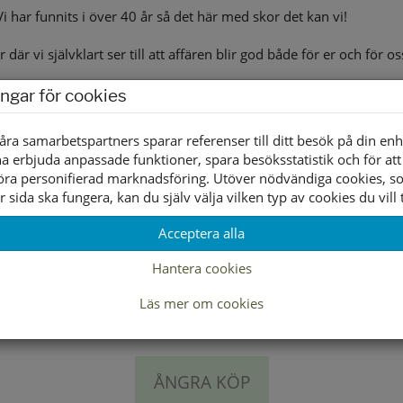
Vi har funnits i över 40 år så det här med skor det kan vi!
där vi självklart ser till att affären blir god både för er och för
ingar för cookies
 skor i butiken. Vi är tillräckligt små för att kunna vara flexibla oc
åra samarbetspartners sparar referenser till ditt besök på din enh
finns allt för en barnfot.
a erbjuda anpassade funktioner, spara besöksstatistik och för att
öra personifierad marknadsföring. Utöver nödvändiga cookies, 
r sida ska fungera, kan du själv välja vilken typ av cookies du vill t
Acceptera alla
Hantera cookies
Läs mer om cookies
FRAKT 49:-
HÄMTA GRATIS I BUTIK
ÅNGRA KÖP