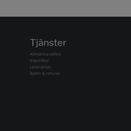
Tjänster
Allmänna villkor
Köpvillkor
Leveranser
Byten & returer