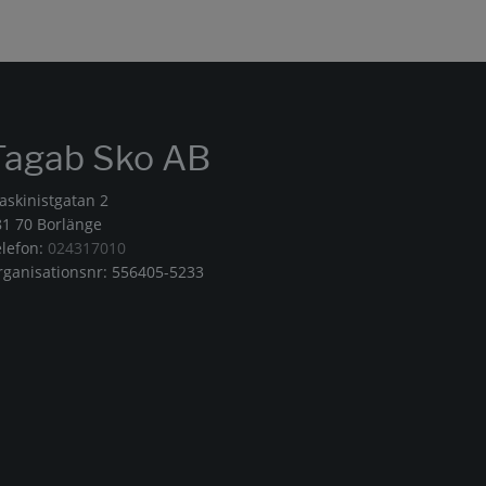
Tagab Sko AB
askinistgatan 2
81 70 Borlänge
elefon:
024317010
rganisationsnr: 556405-5233