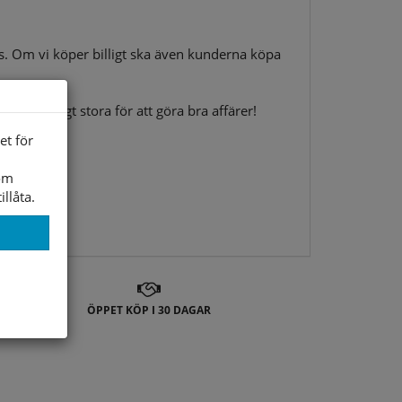
 oss. Om vi köper billigt ska även kunderna köpa
h tillräckligt stora för att göra bra affärer!
et för
som
illåta.
ÖPPET KÖP I 30 DAGAR