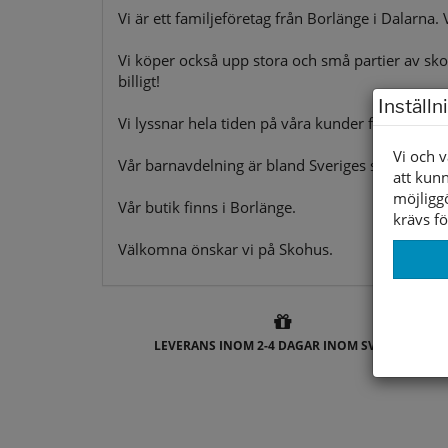
Vi är ett familjeföretag från Borlänge i Dalarna. 
Vi köper också upp stora och små partier av skor 
billigt!
Inställn
Vi lyssnar hela tiden på våra kunder för att ha rätt
Vi och v
Vår barnavdelning är bland Sveriges största. Där 
att kunn
möjligg
Vår butik finns i Borlänge.
krävs fö
Välkomna önskar vi på Skohus.
LEVERANS INOM 2-4 DAGAR INOM SVERIGE