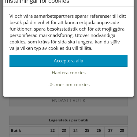
Inställningar för cookies
den.
Vi och våra samarbetspartners sparar referenser till ditt
besök på din enhet för att kunna erbjuda anpassade
funktioner, spara besöksstatistik och för att möjliggöra
personifierad marknadsföring. Utöver nödvändiga
cookies, som krävs för sida ska fungera, kan du själv
välja vilken typ av cookies du vill tillåta.
Acceptera alla
Hantera cookies
Läs mer om cookies
ENDAST I BUTIK
Lagerstatus per butik
Butik
22
23
24
25
26
27
28