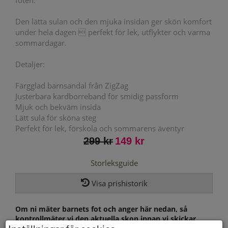
foten.
Den lätta sulan och den mjuka insidan ger skön komfort
under hela dagen  perfekt för lek, utflykter och varma
sommardagar.
Detaljer:
Färgglad barnsandal från ZigZag
Justerbara kardborreband för smidig passform
Mjuk och bekväm insida
Lätt sula för sköna steg
Perfekt för lek, förskola och sommarens äventyr
299 kr
149 kr
Storleksguide
Visa prishistorik
Om ni mäter barnets fot och anger här nedan, så
kontrollmäter vi den aktuella skon innan vi skickar