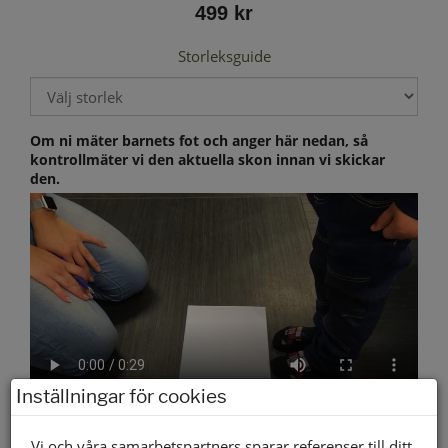
499 kr
Storleksguide
Om ni mäter barnets fot och anger här nedan, så
kontrollmäter vi den aktuella skon innan vi skickar
den.
Inställningar för cookies
Vi och våra samarbetspartners sparar referenser till ditt