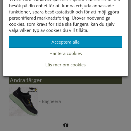
besök på din enhet för att kunna erbjuda anpassade
funktioner, spara besöksstatistik och för att möjliggöra
personifierad marknadsföring. Utöver nödvändiga
Välj storlek först
cookies, som krävs för sida ska fungera, kan du själv
välja vilken typ av cookies du vill tillåta.
Lagerstatus per butik
Acceptera alla
Butik
28
29
30
31
32
33
34
35
Hantera cookies
Borlänge
Buffert lager
Läs mer om cookies
Andra färger
- Bagheera