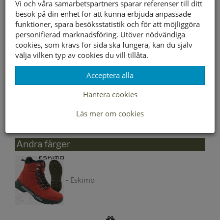
Vi och våra samarbetspartners sparar referenser till ditt
besök på din enhet för att kunna erbjuda anpassade
funktioner, spara besöksstatistik och för att möjliggöra
personifierad marknadsföring. Utöver nödvändiga
Välj storlek först
cookies, som krävs för sida ska fungera, kan du själv
välja vilken typ av cookies du vill tillåta.
Lagerstatus per butik
Acceptera alla
Butik
36
37
38
39
40
41
42
Hantera cookies
Borlänge
Läs mer om cookies
Buffert lager
Andra färger
- Eskimo