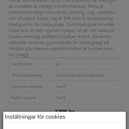
metall som används för att framställa borrar vilket gör
att metallen är väldigt slitstark/härdad). Detta är
motståndskraftigt mot värme, nötning, slag, oxidation
och så vidare. Sulan i sig är TPR som är en blandning
med gummi för bästa grepp. Gummiplupparna under
sulan som är helt i gummi hjälper till att inte halka på
halare underlag, dubbarna hjälper mot is. Varannan
ståldubb varannan gummidubb för bästa grepp på
hårdare yta. Generös passform vilket är bra om man
har inlägg.
Varmfodrad
Ja
Yttersula material
Gummisula med ståldubbar
Innersula material
Textil
Foder material
Textil
1295 kr
Inställningar för cookies
Storleksguide