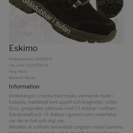
Eskimo
Artikelnummer: 04242016
Lev. artnr: 03220703 06
Färg: Black
Material: Mocka
Information
Vinterkängor i mocka med mjukt, värmande foder i
fuskpäls. Vadderad kant upptill och dragkedja i sidan.
Grov, greppsäker yttersula med 15 dubbar i volfram
(hårdmetall) och 19 dubbar i gummi som underlättar
när det är halt och isigt ute.
Metallen är volfram behandlad tungsten metall (samma