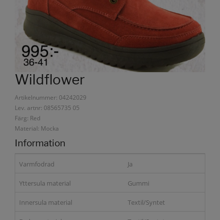
Wildflower
Artikelnummer: 04242029
Lev. artnr: 08565735 05
Färg: Red
Material: Mocka
Information
Varmfodrad
Ja
Yttersula material
Gummi
Innersula material
Textil/Syntet