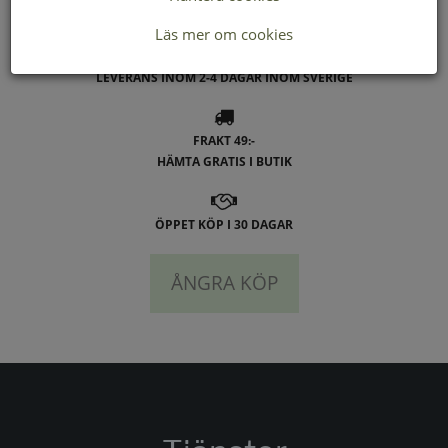
Läs mer om cookies
LEVERANS INOM 2-4 DAGAR INOM SVERIGE
FRAKT 49:-
HÄMTA GRATIS I BUTIK
ÖPPET KÖP I 30 DAGAR
ÅNGRA KÖP