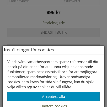
Foder material
Textil/Syntet
995 kr
Storleksguide
ENDAST I BUTIK
Lagerstatus per butik
Inställningar för cookies
Butik
36
37
38
39
40
41
Vi och våra samarbetspartners sparar referenser till ditt
Borlänge
besök på din enhet för att kunna erbjuda anpassade
Buffert lager
funktioner, spara besöksstatistik och för att möjliggöra
personifierad marknadsföring. Utöver nödvändiga
cookies, som krävs för sida ska fungera, kan du själv
Andra färger
välja vilken typ av cookies du vill tillåta.
Acceptera alla
- Wildflower
Hantera cookies