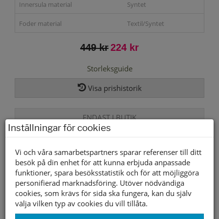
Innersula material
Syntet
Foder material
Textil/Syntet
449 kr
224 kr
Storleksguide
Visa prishistorik
ENDAST I BUTIK
Inställningar för cookies
Lagerstatus per butik
Vi och våra samarbetspartners sparar referenser till ditt
besök på din enhet för att kunna erbjuda anpassade
Butik
37
38
39
40
41
funktioner, spara besöksstatistik och för att möjliggöra
Borlänge
personifierad marknadsföring. Utöver nödvändiga
cookies, som krävs för sida ska fungera, kan du själv
Buffert lager
välja vilken typ av cookies du vill tillåta.