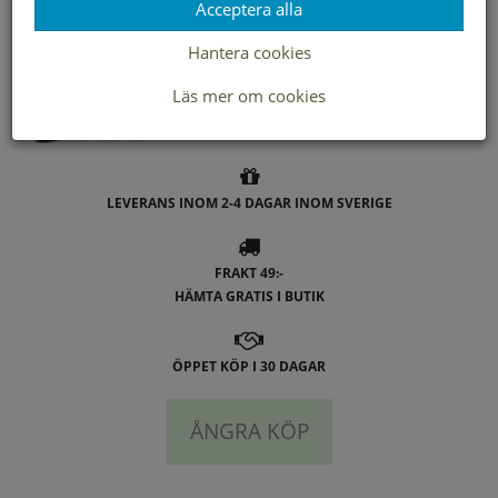
Andra färger
Acceptera alla
Hantera cookies
- Duffy
Läs mer om cookies
LEVERANS INOM 2-4 DAGAR INOM SVERIGE
FRAKT 49:-
HÄMTA GRATIS I BUTIK
ÖPPET KÖP I 30 DAGAR
ÅNGRA KÖP