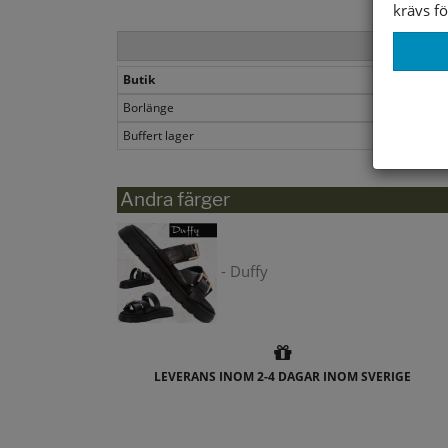
krävs fö
Butik
Borlänge
Buffert lager
Andra färger
- Duffy
LEVERANS INOM 2-4 DAGAR INOM SVERIGE