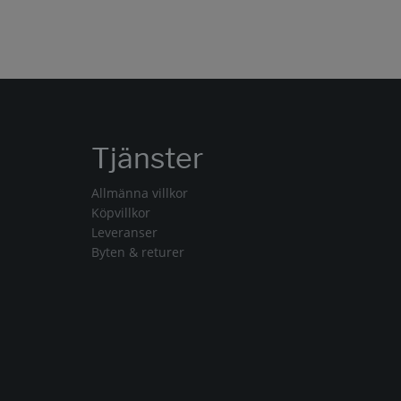
Tjänster
Allmänna villkor
Köpvillkor
Leveranser
Byten & returer