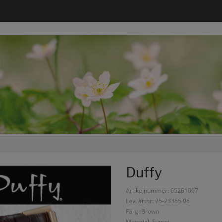
Duffy
Artikelnummer: 65261007
Lev. artnr: 75-23355 05
Färg: Brown
Material: Syntet