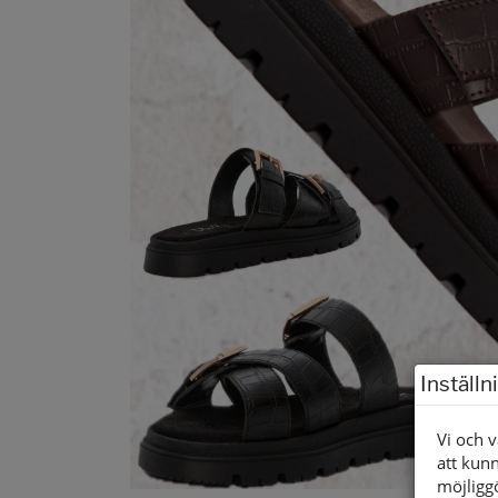
Inställn
Vi och v
att kunn
möjligg