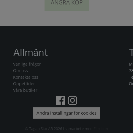
ÅNGRA KÖP
Allmänt
Vanliga frågor
M
Om oss
7
Kontakta oss
T
Öppettider
O
Våra butiker
Ändra inställingar för cookies
© Tagab Sko AB 2026 i samarbete med
Flexicon