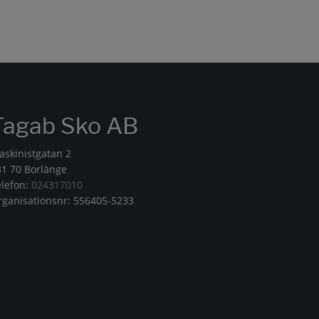
Tagab Sko AB
askinistgatan 2
81 70 Borlänge
elefon:
024317010
rganisationsnr: 556405-5233