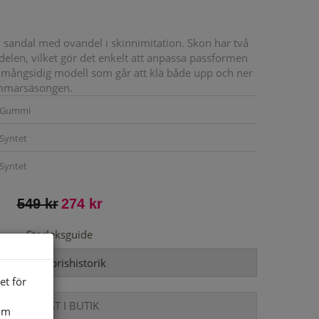
 sandal med ovandel i skinnimitation. Skon har två
elen, vilket gör det enkelt att anpassa passformen
 mångsidig modell som går att klä både upp och ner
ommarsäsongen.
Gummi
Syntet
Syntet
549 kr
274 kr
Storleksguide
Visa prishistorik
et för
ENDAST I BUTIK
som