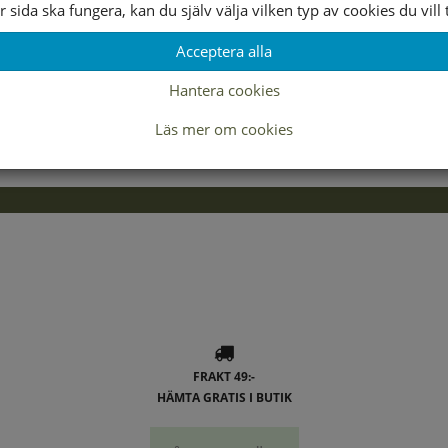
r sida ska fungera, kan du själv välja vilken typ av cookies du vill t
Lagerstatus per butik
Acceptera alla
37
38
Hantera cookies
Läs mer om cookies
FRAKT 49:-
HÄMTA GRATIS I BUTIK