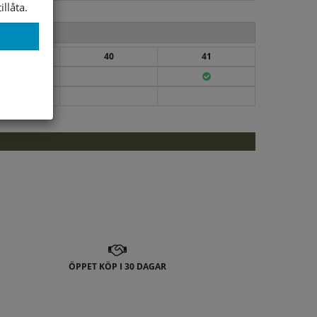
illåta.
39
40
41
ÖPPET KÖP I 30 DAGAR