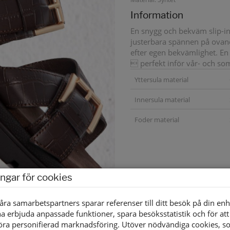
Information
En snygg och bekväm slip-in
justerbara spännen på ovand
efter egen bekvämlighet. En
 perfekt inför vår- och s
Yttersula material
Innersula material
Foder material
ingar för cookies
åra samarbetspartners sparar referenser till ditt besök på din enh
a erbjuda anpassade funktioner, spara besöksstatistik och för att
öra personifierad marknadsföring. Utöver nödvändiga cookies, 