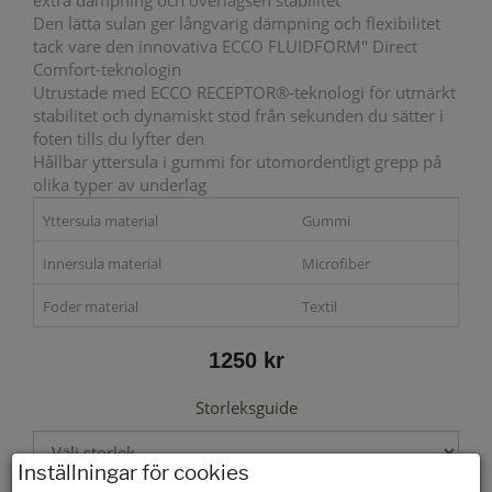
extra dämpning och överlägsen stabilitet
Den lätta sulan ger långvarig dämpning och flexibilitet
tack vare den innovativa ECCO FLUIDFORM" Direct
Comfort-teknologin
Utrustade med ECCO RECEPTOR®-teknologi för utmärkt
stabilitet och dynamiskt stöd från sekunden du sätter i
foten tills du lyfter den
Hållbar yttersula i gummi för utomordentligt grepp på
olika typer av underlag
Yttersula material
Gummi
Innersula material
Microfiber
Foder material
Textil
1250 kr
Storleksguide
Inställningar för cookies