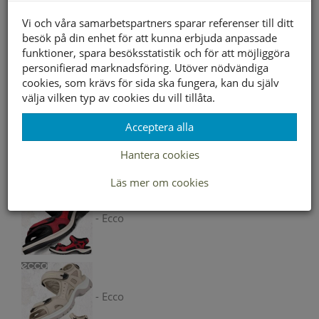
Välj storlek först
Vi och våra samarbetspartners sparar referenser till ditt
besök på din enhet för att kunna erbjuda anpassade
funktioner, spara besöksstatistik och för att möjliggöra
Lagerstatus per butik
personifierad marknadsföring. Utöver nödvändiga
cookies, som krävs för sida ska fungera, kan du själv
Butik
36
37
38
39
40
41
välja vilken typ av cookies du vill tillåta.
Borlänge
Buffert lager
Acceptera alla
Hantera cookies
Andra färger
Läs mer om cookies
- Ecco
- Ecco