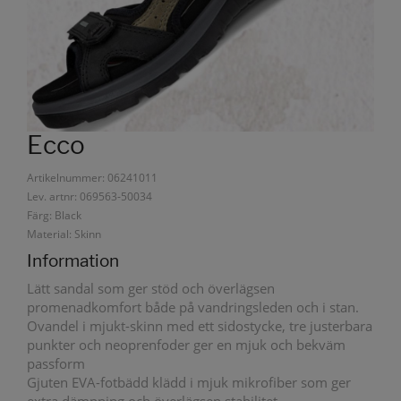
Ecco
Artikelnummer: 06241011
Lev. artnr: 069563-50034
Färg: Black
Material: Skinn
Information
Lätt sandal som ger stöd och överlägsen
promenadkomfort både på vandringsleden och i stan.
Ovandel i mjukt-skinn med ett sidostycke, tre justerbara
punkter och neoprenfoder ger en mjuk och bekväm
passform
Gjuten EVA-fotbädd klädd i mjuk mikrofiber som ger