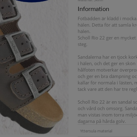
Information
Fotbädden är klädd i mocka.
hälen. Detta för att samla 
hälen.
Scholl Rio 22 ger en mycket 
steg.
Sandalerna har en tjock kork
i hälen, och det ger en skön
hålfoten motverkar överpron
och ger en bra dämpning och
kallar för normala i lästen,
tack vare att den har tre re
Scholl Rio 22 är en sandal 
och vård och omsorg. Sanda
man vistas inom torra milj
dagarna på hårda golv.
Yttersula material