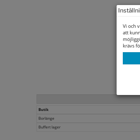
Inställn
Vi och v
att kunn
möjligg
krävs fö
Butik
Borlänge
Buffert lager