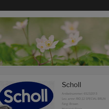
Scholl
Artikelnummer: 65232013
Lev. artnr: RIO 22 SPECIAL BRUN
Färg: Brown
Material: Skinn