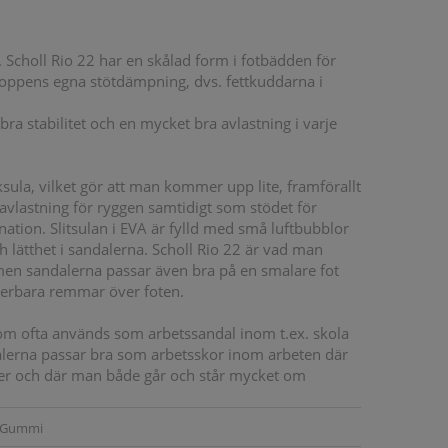
 Scholl Rio 22 har en skålad form i fotbädden för
kroppens egna stötdämpning, dvs. fettkuddarna i
bra stabilitet och en mycket bra avlastning i varje
sula, vilket gör att man kommer upp lite, framförallt
 avlastning för ryggen samtidigt som stödet för
ation. Slitsulan i EVA är fylld med små luftbubblor
 lätthet i sandalerna. Scholl Rio 22 är vad man
 men sandalerna passar även bra på en smalare fot
glerbara remmar över foten.
som ofta används som arbetssandal inom t.ex. skola
lerna passar bra som arbetsskor inom arbeten där
öer och där man både går och står mycket om
Gummi