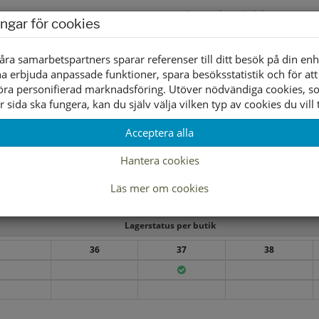
Innersula material
ingar för cookies
Foder material
åra samarbetspartners sparar referenser till ditt besök på din enh
a erbjuda anpassade funktioner, spara besöksstatistik och för att
öra personifierad marknadsföring. Utöver nödvändiga cookies, 
r sida ska fungera, kan du själv välja vilken typ av cookies du vill t
Acceptera alla
Hantera cookies
Läs mer om cookies
Lagerstatus per butik
36
37
38