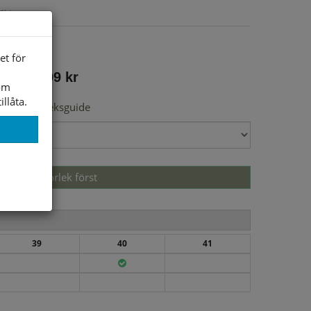
Skinn
Textil
et för
699 kr
som
illåta.
Storleksguide
Välj storlek först
39
40
41