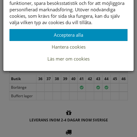
funktioner, spara besöksstatistik och för att möjliggöra
699 kr
personifierad marknadsföring. Utöver nödvändiga
cookies, som krävs för sida ska fungera, kan du själv
Storleksguide
välja vilken typ av cookies du vill tillåta.
Acceptera alla
Hantera cookies
Välj storlek först
Läs mer om cookies
Lagerstatus per butik
Butik
36
37
38
39
40
41
42
43
44
45
46
Borlänge
Buffert lager
LEVERANS INOM 2-4 DAGAR INOM SVERIGE