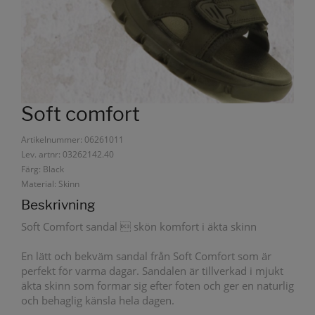
Soft comfort
Artikelnummer: 06261011
Lev. artnr: 03262142.40
Färg: Black
Material: Skinn
Beskrivning
Soft Comfort sandal  skön komfort i äkta skinn
En lätt och bekväm sandal från Soft Comfort som är
perfekt för varma dagar. Sandalen är tillverkad i mjukt
äkta skinn som formar sig efter foten och ger en naturlig
och behaglig känsla hela dagen.