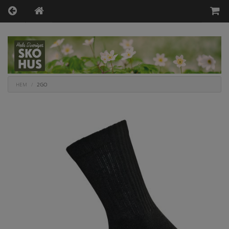
HEM
2GO