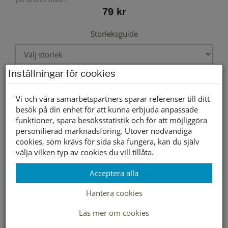
79 kr
Storleksguide
Inställningar för cookies
Välj storlek först
Vi och våra samarbetspartners sparar referenser till ditt
besök på din enhet för att kunna erbjuda anpassade
Lagerstatus per butik
funktioner, spara besöksstatistik och för att möjliggöra
personifierad marknadsföring. Utöver nödvändiga
Butik
34-36
37-39
40-42
43-45
cookies, som krävs för sida ska fungera, kan du själv
Borlänge
välja vilken typ av cookies du vill tillåta.
Buffert lager
Acceptera alla
Hantera cookies
LEVERANS INOM 2-4 DAGAR INOM SVERIGE
Läs mer om cookies