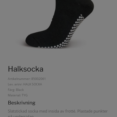
Halksocka
Artikelnummer: 85002061
Lev. artnr: HALK SOCKA
Färg: Black
Material: TYG
Beskrivning
Slätstickad socka med insida av frotté. Plastade punkter
på undersidan.