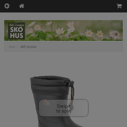
HEM
RÅÅ DESIGN
Swipe
to spin