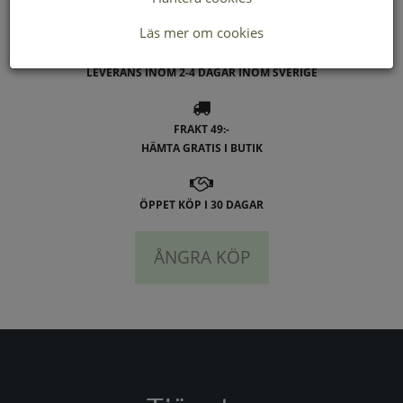
Buffert lager
Läs mer om cookies
LEVERANS INOM 2-4 DAGAR INOM SVERIGE
FRAKT 49:-
HÄMTA GRATIS I BUTIK
ÖPPET KÖP I 30 DAGAR
ÅNGRA KÖP