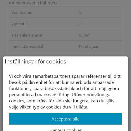
mönster även i hålfoten
Varmfodrad
Ja
Vattentät
Ja
Yttersula material
Gummi
Innersula material
Filt utagbar
Foder material
Textil
Inställningar för cookies
Storleksguide
Vi och våra samarbetspartners sparar referenser till ditt
besök på din enhet för att kunna erbjuda anpassade
Slut i webbshopen
funktioner, spara besöksstatistik och för att möjliggöra
personifierad marknadsföring. Utöver nödvändiga
cookies, som krävs för sida ska fungera, kan du själv
Lagerstatus per butik
välja vilken typ av cookies du vill tillåta.
Butik
Acceptera alla
Borlänge
Hantera cookies