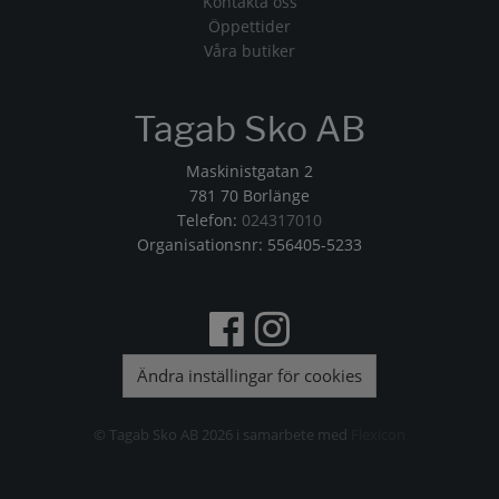
Kontakta oss
Öppettider
Våra butiker
Tagab Sko AB
Maskinistgatan 2
781 70 Borlänge
Telefon:
024317010
Organisationsnr: 556405-5233
Ändra inställingar för cookies
© Tagab Sko AB 2026 i samarbete med
Flexicon