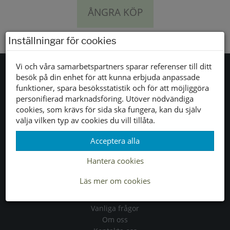
ÅNGRA KÖP
Inställningar för cookies
Vi och våra samarbetspartners sparar referenser till ditt
besök på din enhet för att kunna erbjuda anpassade
funktioner, spara besöksstatistik och för att möjliggöra
Tjänster
personifierad marknadsföring. Utöver nödvändiga
cookies, som krävs för sida ska fungera, kan du själv
Allmänna villkor
välja vilken typ av cookies du vill tillåta.
Köpvillkor
Acceptera alla
Leveranser
Byten & returer
Hantera cookies
Läs mer om cookies
Allmänt
Vanliga frågor
Om oss