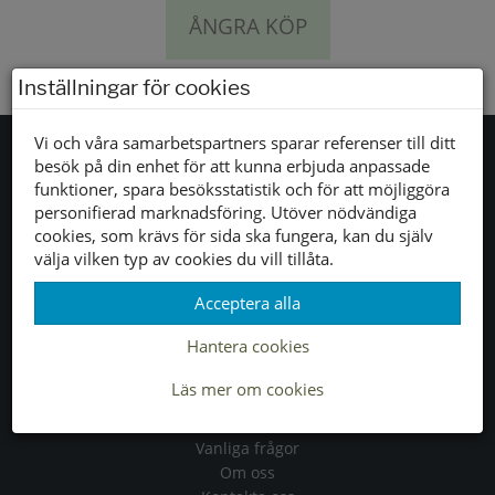
ÅNGRA KÖP
Inställningar för cookies
Vi och våra samarbetspartners sparar referenser till ditt
besök på din enhet för att kunna erbjuda anpassade
funktioner, spara besöksstatistik och för att möjliggöra
Tjänster
personifierad marknadsföring. Utöver nödvändiga
cookies, som krävs för sida ska fungera, kan du själv
Allmänna villkor
välja vilken typ av cookies du vill tillåta.
Köpvillkor
Acceptera alla
Leveranser
Byten & returer
Hantera cookies
Läs mer om cookies
Allmänt
Vanliga frågor
Om oss