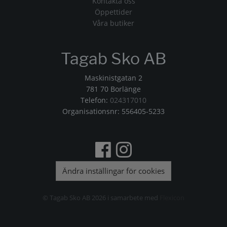
Kontakta oss
Öppettider
Våra butiker
Tagab Sko AB
Maskinistgatan 2
781 70 Borlänge
Telefon:
024317010
Organisationsnr: 556405-5233
Ändra inställingar för cookies
© Tagab Sko AB 2026 i samarbete med
Flexicon