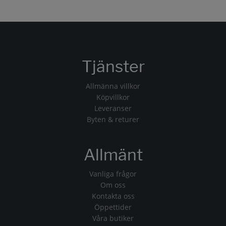
Tjänster
Allmänna villkor
Köpvillkor
Leveranser
Byten & returer
Allmänt
Vanliga frågor
Om oss
Kontakta oss
Öppettider
Våra butiker