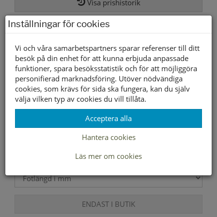
Visa prishistorik
Inställningar för cookies
Om ni mäter barnets fot och anger här nedan, så
kontrollmäter vi den aktuella skon innan vi skickar
den.
Vi och våra samarbetspartners sparar referenser till ditt
besök på din enhet för att kunna erbjuda anpassade
funktioner, spara besöksstatistik och för att möjliggöra
personifierad marknadsföring. Utöver nödvändiga
cookies, som krävs för sida ska fungera, kan du själv
välja vilken typ av cookies du vill tillåta.
Acceptera alla
Hantera cookies
Läs mer om cookies
ENDAST I BUTIK