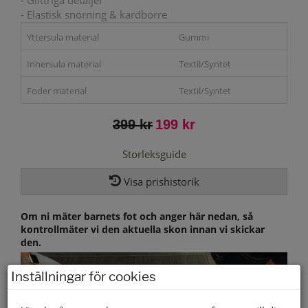
- Glittriga detaljer
- Elastisk snörning & kardborre
Yttersula material
Gummi
Innersula material
Textil/Syntet
Foder material
Textil/Syntet
399 kr
199 kr
Storleksguide
Visa prishistorik
Om ni mäter barnets fot och anger här nedan, så
kontrollmäter vi den aktuella skon innan vi skickar
den.
Inställningar för cookies