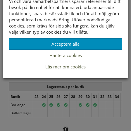
Vi och våra samarbetspartners sparar referenser till ditt
besök på din enhet för att kunna erbjuda anpassade
funktioner, spara besöksstatistik och för att möjliggöra
personifierad marknadsföring. Utöver nödvändiga
cookies, som krävs för sida ska fungera, kan du själv
välja vilken typ av cookies du vill tillåta.
Acceptera alla
Hantera cookies
Läs mer om cookies
ENDAST I BUTIK
Lagerstatus per butik
Butik
23
24
25
26
27
28
29
30
31
32
33
34
35
Borlänge
Buffert lager