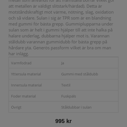
metall som används för att framställa borrar vilket gör
att metallen är väldigt slitstark/härdad). Detta är
motståndskraftigt mot värme, nötning, slag, oxidation
och så vidare. Sulan i sig är TPR som är en blandning
med gummi för bästa grepp. Gummiplupparna under
sulan som är helt i gummi hjälper till att inte halka på
halare underlag, dubbarna hjälper mot is. Varannan
ståldubb varannan gummidubb för bästa grepp på
hårdare yta. Generös passform vilket är bra om man
har inlägg.
Varmfodrad
Ja
Yttersula material
Gummi med ståldubb
Innersula material
Textil
Foder material
Fuskpäls
Övrigt
Ståldubbar i sulan
995 kr