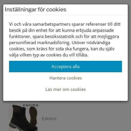
Storleksguide
Inställningar för cookies
Vi och våra samarbetspartners sparar referenser till ditt
besök på din enhet för att kunna erbjuda anpassade
Välj storlek först
funktioner, spara besöksstatistik och för att möjliggöra
personifierad marknadsföring. Utöver nödvändiga
cookies, som krävs för sida ska fungera, kan du själv
Lagerstatus per butik
välja vilken typ av cookies du vill tillåta.
Butik
36
37
38
39
40
41
42
Acceptera alla
Borlänge
Hantera cookies
Buffert lager
Läs mer om cookies
Andra färger
- Eskimo