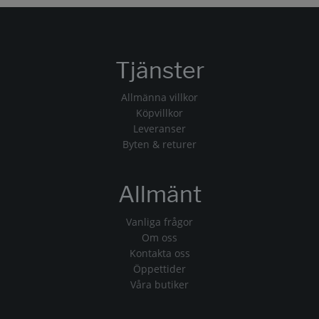
Tjänster
Allmänna villkor
Köpvillkor
Leveranser
Byten & returer
Allmänt
Vanliga frågor
Om oss
Kontakta oss
Öppettider
Våra butiker