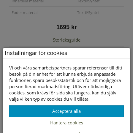
Innersula material
Textil/Syntet
Foder material
Textil/Syntet
1695 kr
Storleksguide
Inställningar för cookies
Vi och våra samarbetspartners sparar referenser till ditt
Välj storlek först
besök på din enhet för att kunna erbjuda anpassade
funktioner, spara besöksstatistik och för att möjliggöra
personifierad marknadsföring. Utöver nödvändiga
Lagerstatus per butik
cookies, som krävs för sida ska fungera, kan du själv
Butik
37
38
39
40
41
42
välja vilken typ av cookies du vill tillåta.
Borlänge
Acceptera alla
Buffert lager
Hantera cookies