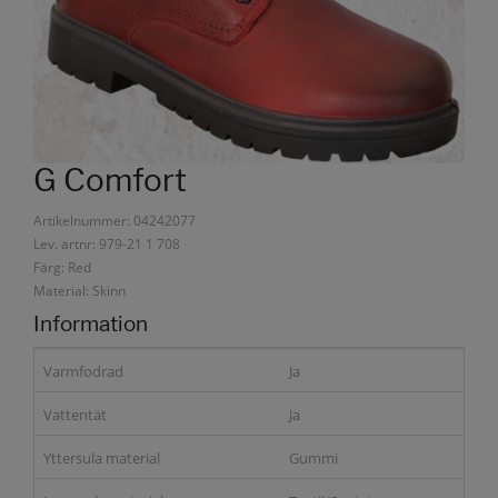
G Comfort
Artikelnummer: 04242077
Lev. artnr: 979-21 1 708
Färg: Red
Material: Skinn
Information
Varmfodrad
Ja
Vattentät
Ja
Yttersula material
Gummi