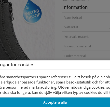
Information
Varmfodrad
Vattentät
Yttersula material
Innersula material
Foder material
ingar för cookies
åra samarbetspartners sparar referenser till ditt besök på din enh
a erbjuda anpassade funktioner, spara besöksstatistik och för att
öra personifierad marknadsföring. Utöver nödvändiga cookies, 
r sida ska fungera, kan du själv välja vilken typ av cookies du vill t
Acceptera alla