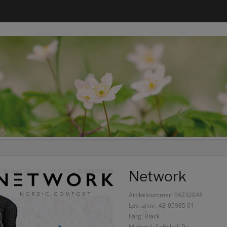
Network
Artikelnummer: 04232048
Lev. artnr: 43-05985 01
Färg: Black
Material: Softshell Pu