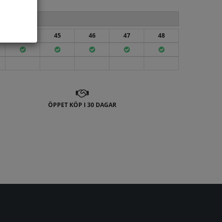
44
45
46
47
48
ÖPPET KÖP I 30 DAGAR