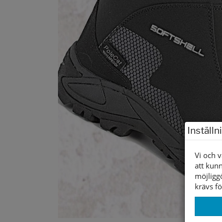
Inställn
Vi och v
att kunn
möjligg
krävs fö