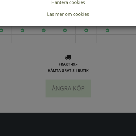
Hantera cookies
Lagerstatus per butik
Läs mer om cookies
37
38
39
40
41
42
43
FRAKT 49:-
HÄMTA GRATIS I BUTIK
ÅNGRA KÖP