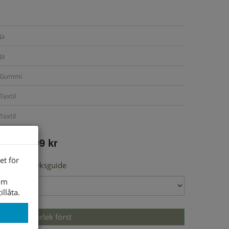
Ja
Ja
Gummi
Textil
Textil
899 kr
et för
Storleksguide
som
illåta.
Välj storlek först