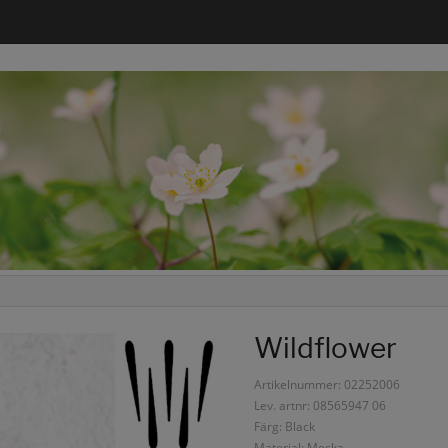
Wildflower
Artikelnummer: 02252006
Lev. artnr: 08565947 06
Färg: Black
Material: Mocka