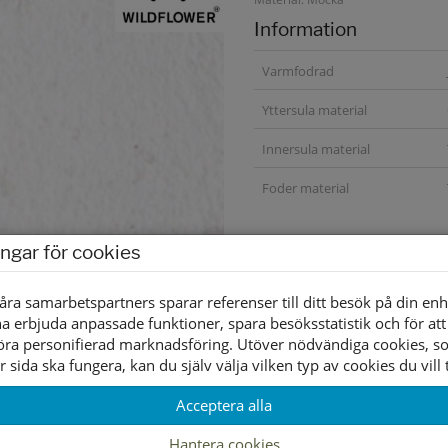
Information
Varmfodrad
Yttersula material
Innersula material
Foder material
ingar för cookies
åra samarbetspartners sparar referenser till ditt besök på din enh
a erbjuda anpassade funktioner, spara besöksstatistik och för att
öra personifierad marknadsföring. Utöver nödvändiga cookies, 
r sida ska fungera, kan du själv välja vilken typ av cookies du vill t
Acceptera alla
Hantera cookies