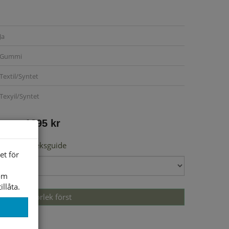
Ja
Gummi
Textil/Syntet
Texyil/Syntet
1295 kr
Storleksguide
et för
som
illåta.
Välj storlek först