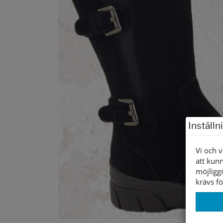
Inställn
Vi och v
att kunn
möjligg
krävs fö