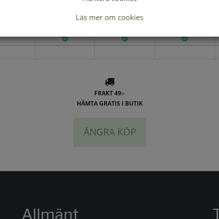
Lagerstatus per butik
Läs mer om cookies
37
38
39
FRAKT 49:-
HÄMTA GRATIS I BUTIK
ÅNGRA KÖP
Allmänt