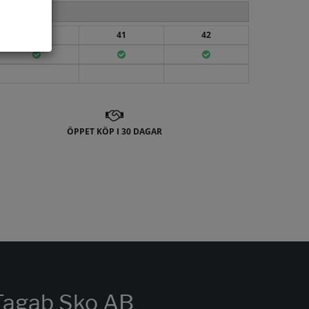
40
41
42
ÖPPET KÖP I 30 DAGAR
Tagab Sko AB