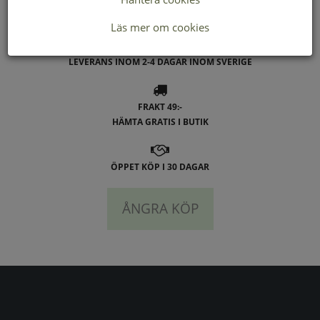
Buffert lager
Läs mer om cookies
LEVERANS INOM 2-4 DAGAR INOM SVERIGE
FRAKT 49:-
HÄMTA GRATIS I BUTIK
ÖPPET KÖP I 30 DAGAR
ÅNGRA KÖP