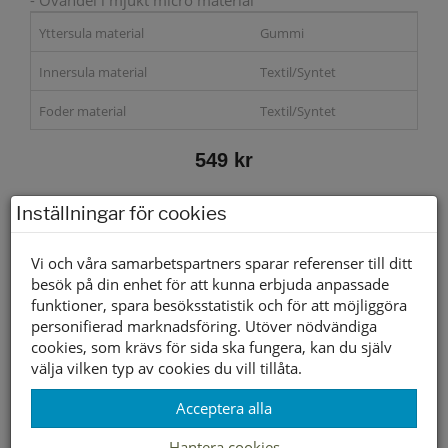
- Ovandel i mjukt micro material
Yttersula material
Gummi
Innersula material
Textil/Syntet
Foder material
Textil/Syntet
549 kr
Storleksguide
Inställningar för cookies
Vi och våra samarbetspartners sparar referenser till ditt
besök på din enhet för att kunna erbjuda anpassade
Välj storlek först
funktioner, spara besöksstatistik och för att möjliggöra
personifierad marknadsföring. Utöver nödvändiga
cookies, som krävs för sida ska fungera, kan du själv
Lagerstatus per butik
välja vilken typ av cookies du vill tillåta.
Butik
36
37
38
39
40
41
Acceptera alla
Borlänge
Hantera cookies