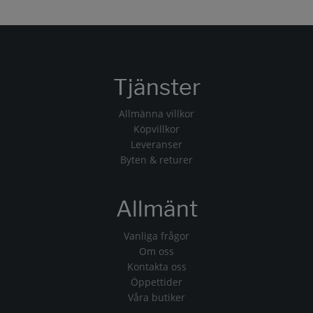
Tjänster
Allmänna villkor
Köpvillkor
Leveranser
Byten & returer
Allmänt
Vanliga frågor
Om oss
Kontakta oss
Öppettider
Våra butiker