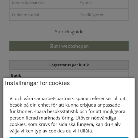
Innersula material
Syntet
Foder material
Textil/Syntet
Storleksguide
Slut i webbshopen
Lagerstatus per butik
Butik
Inställningar för cookies
Borlänge
Buffert lager
Vi och våra samarbetspartners sparar referenser till ditt
besök på din enhet för att kunna erbjuda anpassade
Andra färger
funktioner, spara besöksstatistik och för att möjliggöra
personifierad marknadsföring. Utöver nödvändiga
cookies, som krävs för sida ska fungera, kan du själv
välja vilken typ av cookies du vill tillåta.
- Duffy