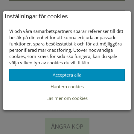
Lagerstatus per butik
Inställningar för cookies
Butik
Vi och våra samarbetspartners sparar referenser till ditt
Borlänge
besök på din enhet för att kunna erbjuda anpassade
Buffert lager
funktioner, spara besöksstatistik och för att möjliggöra
personifierad marknadsföring. Utöver nödvändiga
cookies, som krävs för sida ska fungera, kan du själv
välja vilken typ av cookies du vill tillåta.
LEVERANS INOM 2-4 DAGAR INOM SVERIGE
Acceptera alla
FRAKT 49:-
Hantera cookies
HÄMTA GRATIS I BUTIK
Läs mer om cookies
ÖPPET KÖP I 30 DAGAR
ÅNGRA KÖP