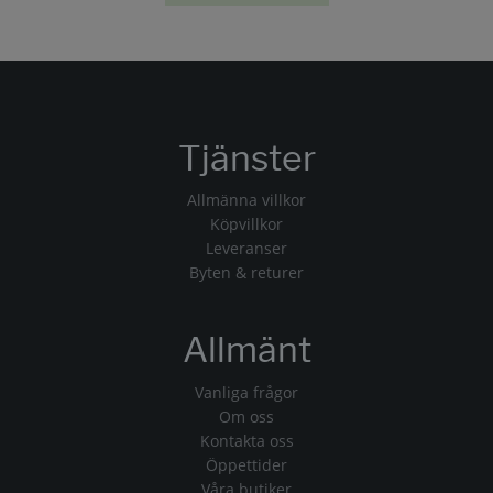
Tjänster
Allmänna villkor
Köpvillkor
Leveranser
Byten & returer
Allmänt
Vanliga frågor
Om oss
Kontakta oss
Öppettider
Våra butiker