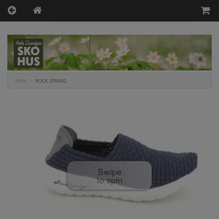
HEM
ROCK SPRING
Swipe
to spin