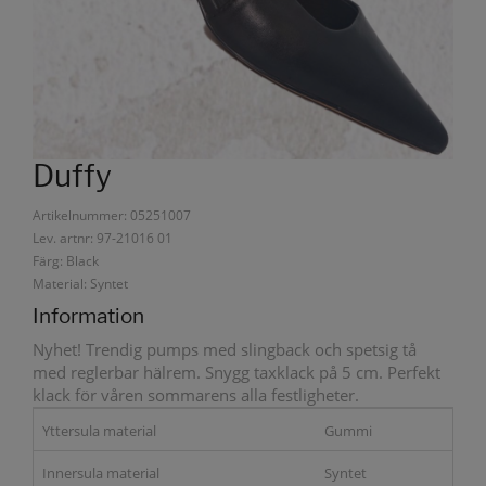
Duffy
Artikelnummer: 05251007
Lev. artnr: 97-21016 01
Färg: Black
Material: Syntet
Information
Nyhet! Trendig pumps med slingback och spetsig tå
med reglerbar hälrem. Snygg taxklack på 5 cm. Perfekt
klack för våren sommarens alla festligheter.
Yttersula material
Gummi
Innersula material
Syntet