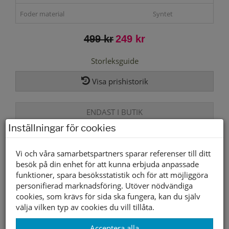
Foder material
Syntet
499 kr
249 kr
Storleksguide
Visa prishistorik
ENDAST I BUTIK
Inställningar för cookies
Lagerstatus per butik
Vi och våra samarbetspartners sparar referenser till ditt
Butik
36
37
38
39
40
41
besök på din enhet för att kunna erbjuda anpassade
funktioner, spara besöksstatistik och för att möjliggöra
Borlänge
personifierad marknadsföring. Utöver nödvändiga
Buffert lager
cookies, som krävs för sida ska fungera, kan du själv
välja vilken typ av cookies du vill tillåta.
Andra färger
Acceptera alla