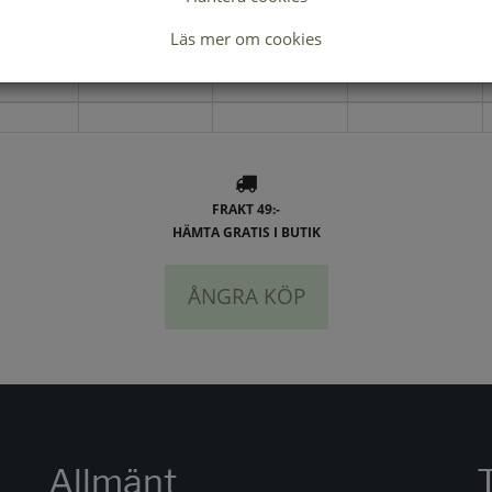
Lagerstatus per butik
Läs mer om cookies
36
37
38
FRAKT 49:-
HÄMTA GRATIS I BUTIK
ÅNGRA KÖP
Allmänt