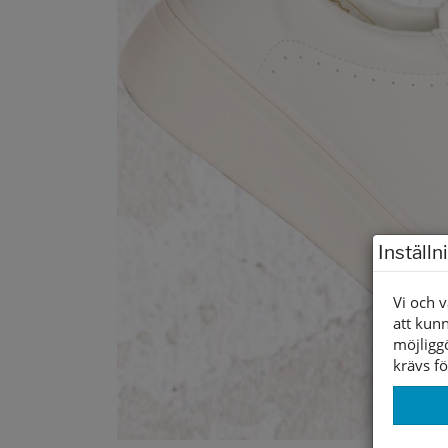
Inställn
Vi och v
att kunn
möjligg
krävs fö