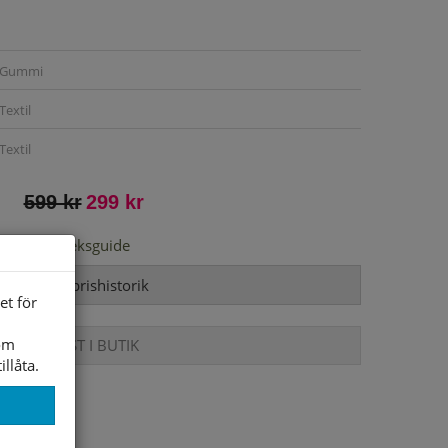
Gummi
Textil
Textil
599 kr
299 kr
Storleksguide
Visa prishistorik
et för
som
ENDAST I BUTIK
illåta.