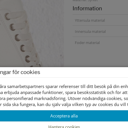
Information
Yttersula material
Innersula material
Foder material
ingar för cookies
åra samarbetspartners sparar referenser till ditt besök på din enh
a erbjuda anpassade funktioner, spara besöksstatistik och för att
öra personifierad marknadsföring. Utöver nödvändiga cookies, 
r sida ska fungera, kan du själv välja vilken typ av cookies du vill t
Acceptera alla
Hantera cookies