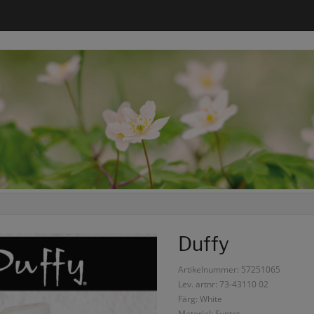
Duffy
Artikelnummer: 57251065
Lev. artnr: 73-43110 02
Färg: White
Material: Syntet