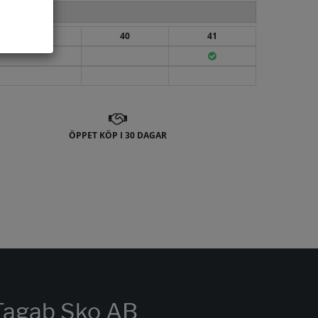
39
40
41
ÖPPET KÖP I 30 DAGAR
Tagab Sko AB