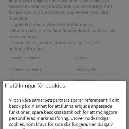
andningsförmåga för att hålla dina fötter svala och
bekväma under varje löprunda. Gör varje steg till en
fashionabel och komfortabel upplevelse med våra
löparskor.
- Löparskor med mycket bra stötdämpning
- Modern design med flera fina färgkombinationer och
neutrala färger.
- Ovandel i engineering mesh som ger en god
andningsförmåga.
Yttersula material
Gummi
Innersula material
Textil/Syntet
Foder material
Textil/Syntet
Inställningar för cookies
599 kr
Vi och våra samarbetspartners sparar referenser till ditt
besök på din enhet för att kunna erbjuda anpassade
Storleksguide
funktioner, spara besöksstatistik och för att möjliggöra
personifierad marknadsföring. Utöver nödvändiga
cookies, som krävs för sida ska fungera, kan du själv