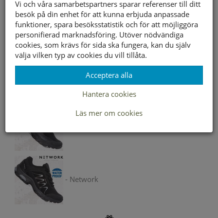
Vi och våra samarbetspartners sparar referenser till ditt
besök på din enhet för att kunna erbjuda anpassade
Lagerstatus per butik
funktioner, spara besöksstatistik och för att möjliggöra
personifierad marknadsföring. Utöver nödvändiga
Butik
36
37
38
39
40
41
42
cookies, som krävs för sida ska fungera, kan du själv
Borlänge
välja vilken typ av cookies du vill tillåta.
Buffert lager
Acceptera alla
Andra färger
Hantera cookies
Läs mer om cookies
- Network
- Network