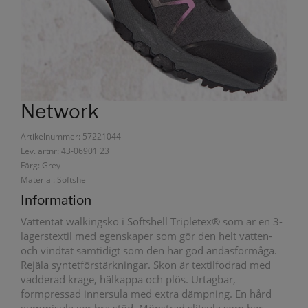
Network
Artikelnummer: 57221044
Lev. artnr: 43-06901 23
Färg: Grey
Material: Softshell
Information
Vattentät walkingsko i Softshell Tripletex® som är en 3-
lagerstextil med egenskaper som gör den helt vatten-
och vindtät samtidigt som den har god andasförmåga.
Rejäla syntetförstärkningar. Skon är textilfodrad med
vadderad krage, hälkappa och plös. Urtagbar,
formpressad innersula med extra dämpning. En hård