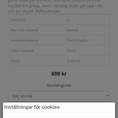
gummisula ger bra stöd. Mönstrad slitsula som har
mycket bra grepp, även i terräng. Sulan går upp i tån
och ger skydd. Reflexdetaljer.
Vattentät
Ja
Yttersula material
Gummi
Innersula material
Textil utagbar
Foder material
Textil
Övrigt
Softshell
699 kr
Storleksguide
Inställningar för cookies
Välj storlek först