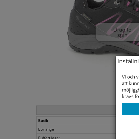
Drag to
spin
Inställn
Vi och v
att kunn
möjligg
krävs fö
Butik
Borlänge
Buffert lager