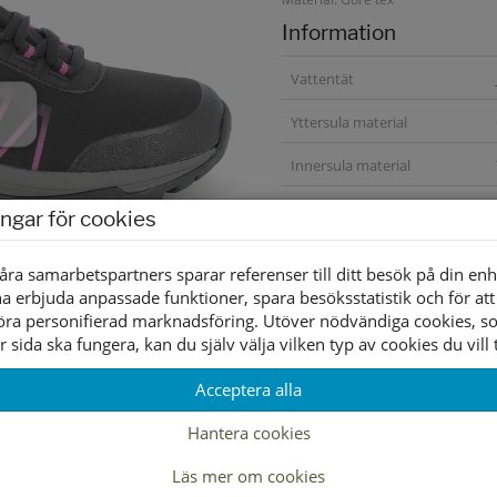
Information
Vattentät
Yttersula material
Innersula material
Foder material
ingar för cookies
åra samarbetspartners sparar referenser till ditt besök på din enh
a erbjuda anpassade funktioner, spara besöksstatistik och för att
öra personifierad marknadsföring. Utöver nödvändiga cookies, 
r sida ska fungera, kan du själv välja vilken typ av cookies du vill t
Acceptera alla
Lagerstatus per butik
Hantera cookies
Läs mer om cookies