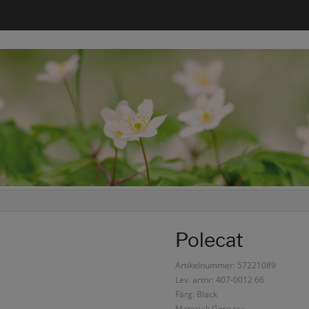
Polecat
Artikelnummer: 57221089
Lev. artnr: 407-0012 66
Färg: Black
Material: Gore tex