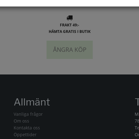
FRAKT 49:-
HÄMTA GRATIS I BUTIK
ÅNGRA KÖP
Allmänt
Vanliga frågor
M
Om oss
7
Kontakta oss
T
Öppettider
O