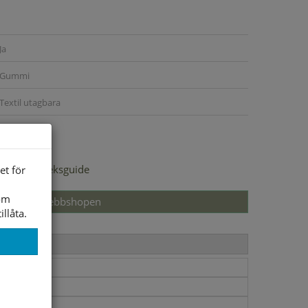
Ja
Gummi
Textil utagbara
Gore-Tex
Storleksguide
et för
som
Slut i webbshopen
illåta.