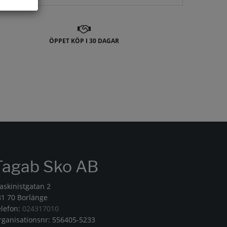
ÖPPET KÖP I 30 DAGAR
Tagab Sko AB
askinistgatan 2
81 70 Borlänge
elefon:
024317010
rganisationsnr: 556405-5233