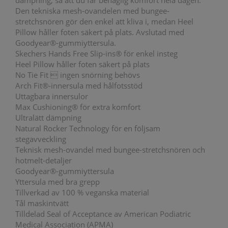
dämpning, så att du får behaglig komfort hela dagen.
Den tekniska mesh-ovandelen med bungee-
stretchsnören gör den enkel att kliva i, medan Heel
Pillow håller foten säkert på plats. Avslutad med
Goodyear®-gummiyttersula.
Skechers Hands Free Slip-ins® för enkel insteg
Heel Pillow håller foten säkert på plats
No Tie Fit  ingen snörning behövs
Arch Fit®-innersula med hålfotsstöd
Uttagbara innersulor
Max Cushioning® för extra komfort
Ultralätt dämpning
Natural Rocker Technology för en följsam
stegavveckling
Teknisk mesh-ovandel med bungee-stretchsnören och
hotmelt-detaljer
Goodyear®-gummiyttersula
Yttersula med bra grepp
Tillverkad av 100 % veganska material
Tål maskintvätt
Tilldelad Seal of Acceptance av American Podiatric
Medical Association (APMA)