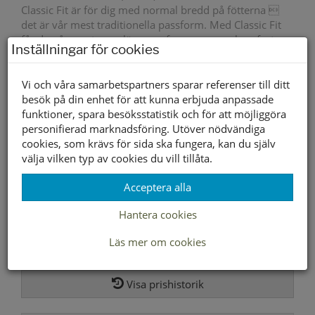
Classic Fit är för dig med normal bredd på fötterna 
det är vår mest traditionella passform. Med Classic Fit
får du vår mest populära passform som ger komfort
Inställningar för cookies
hela dagen.
Om dina fötter har normal bredd men ändå behöver
Vi och våra samarbetspartners sparar referenser till ditt
välbefinnande och komfort är Classic Fit rätt passform
besök på din enhet för att kunna erbjuda anpassade
för dig.
funktioner, spara besöksstatistik och för att möjliggöra
personifierad marknadsföring. Utöver nödvändiga
Yttersula material
Gummi
cookies, som krävs för sida ska fungera, kan du själv
välja vilken typ av cookies du vill tillåta.
Innersula material
Textil/Syntet
Acceptera alla
Foder material
Textil/Syntet
Hantera cookies
1795 kr
1256 kr
Läs mer om cookies
Storleksguide
Visa prishistorik