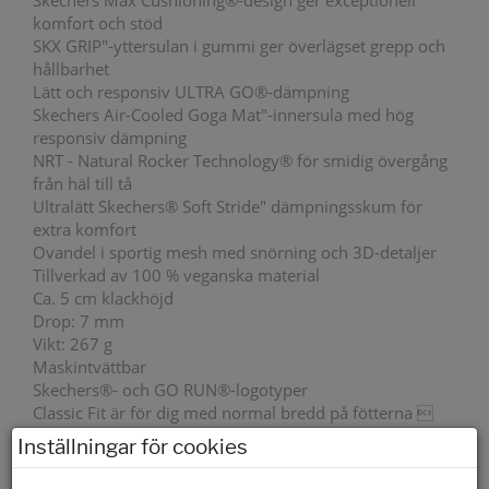
Skechers Max Cushioning®-design ger exceptionell
komfort och stöd
SKX GRIP"-yttersulan i gummi ger överlägset grepp och
hållbarhet
Lätt och responsiv ULTRA GO®-dämpning
Skechers Air-Cooled Goga Mat"-innersula med hög
responsiv dämpning
NRT - Natural Rocker Technology® för smidig övergång
från häl till tå
Ultralätt Skechers® Soft Stride" dämpningsskum för
extra komfort
Ovandel i sportig mesh med snörning och 3D-detaljer
Tillverkad av 100 % veganska material
Ca. 5 cm klackhöjd
Drop: 7 mm
Vikt: 267 g
Maskintvättbar
Skechers®- och GO RUN®-logotyper
Classic Fit är för dig med normal bredd på fötterna 
det är vår mest traditionella passform. Med Classic Fit
Inställningar för cookies
får du vår mest populära passform som ger komfort
hela dagen.