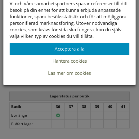
Vi och våra samarbetspartners sparar referenser till ditt
besök på din enhet för att kunna erbjuda anpassade
Om dina fötter har normal bredd men ändå behöver
funktioner, spara besöksstatistik och för att möjliggöra
välbefinnande och komfort är Classic Fit rätt passform
personifierad marknadsföring. Utöver nödvändiga
för dig.
cookies, som krävs för sida ska fungera, kan du själv
1495 kr
1046 kr
välja vilken typ av cookies du vill tillåta.
Storleksguide
Acceptera alla
Visa prishistorik
Hantera cookies
Läs mer om cookies
ENDAST I BUTIK
Lagerstatus per butik
Butik
36
37
38
39
40
41
Borlänge
Buffert lager