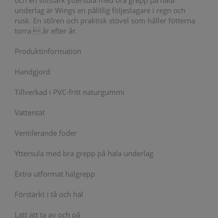
och en slitstark yttersula med bra grepp på hala
underlag är Wings en pålitlig följeslagare i regn och
rusk. En stilren och praktisk stövel som håller fötterna
torra  år efter år.
Produktinformation
Handgjord
Tillverkad i PVC-fritt naturgummi
Vattentät
Ventilerande foder
Yttersula med bra grepp på hala underlag
Extra utformat hälgrepp
Förstärkt i tå och häl
Lätt att ta av och på