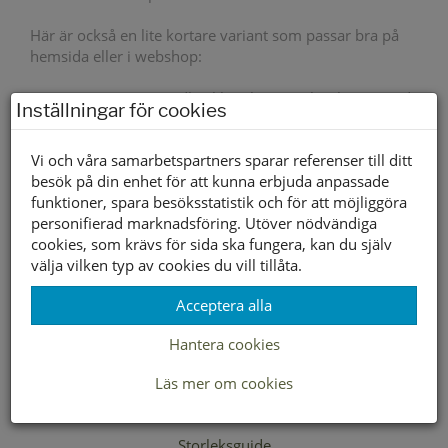
Här är också en lite kortare variant som passar bra på
hemsida eller i webshop:
Tretorn Wings är en tidlös klassiker som har hängt med
Inställningar för cookies
sedan 60-talet. Handgjord i PVC-fritt naturgummi med
uppdaterad passform för extra komfort. Stöveln är
Vi och våra samarbetspartners sparar referenser till ditt
vattentät och har ventilerande foder, förstärkt tå och häl
besök på din enhet för att kunna erbjuda anpassade
samt en yttersula med bra grepp på hala underlag. En
funktioner, spara besöksstatistik och för att möjliggöra
stilren favorit som håller fötterna torra år efter år.
personifierad marknadsföring. Utöver nödvändiga
Vattentät
Ja
cookies, som krävs för sida ska fungera, kan du själv
välja vilken typ av cookies du vill tillåta.
Yttersula material
Gummi
Acceptera alla
Innersula material
Textil
Hantera cookies
Foder material
Textil
Läs mer om cookies
599 kr
Storleksguide