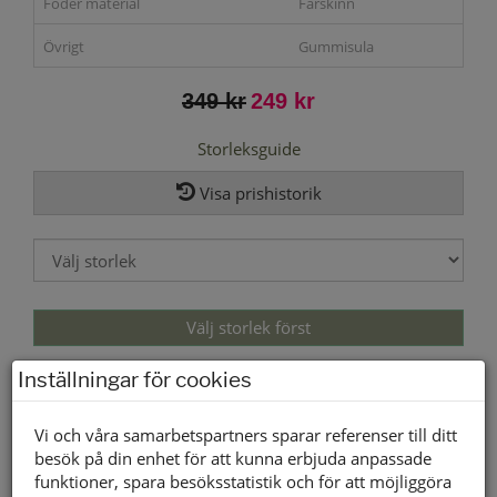
Foder material
Fårskinn
Övrigt
Gummisula
349 kr
249 kr
Storleksguide
Visa prishistorik
Välj storlek först
Inställningar för cookies
Lagerstatus per butik
Vi och våra samarbetspartners sparar referenser till ditt
Butik
35
36
37
38
39
40
41
42
43
44
45
46
besök på din enhet för att kunna erbjuda anpassade
Borlänge
funktioner, spara besöksstatistik och för att möjliggöra
Buffert lager