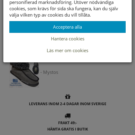
personifierad marknadsföring. Utöver nödvändiga
cookies, som krävs för sida ska fungera, kan du själv
välja vilken typ av cookies du vill tillåta.
Andra färger
Acceptera alla
Hantera cookies
- Mystos
Läs mer om cookies
- Mystos
LEVERANS INOM 2-4 DAGAR INOM SVERIGE
FRAKT 49:-
HÄMTA GRATIS I BUTIK