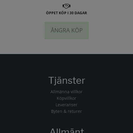
ÖPPET KÖP I 30 DAGAR
ÅNGRA KÖP
Tjänster
Allmänna villkor
Köpvillkor
Leveranser
Byten & returer
Allmänt