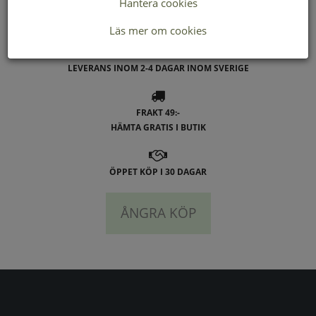
Hantera cookies
Läs mer om cookies
LEVERANS INOM 2-4 DAGAR INOM SVERIGE
FRAKT 49:-
HÄMTA GRATIS I BUTIK
ÖPPET KÖP I 30 DAGAR
ÅNGRA KÖP