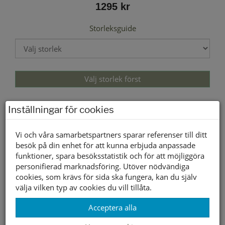
1295 kr
Storleksguide
Välj storlek först
Inställningar för cookies
Lagerstatus per butik
Butik
36
37
38
39
40
41
Vi och våra samarbetspartners sparar referenser till ditt
Borlänge
besök på din enhet för att kunna erbjuda anpassade
funktioner, spara besöksstatistik och för att möjliggöra
Buffert lager
personifierad marknadsföring. Utöver nödvändiga
cookies, som krävs för sida ska fungera, kan du själv
Andra färger
välja vilken typ av cookies du vill tillåta.
Acceptera alla
- Scholl