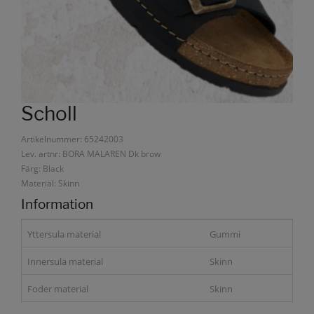
Scholl
Artikelnummer: 65242003
Lev. artnr: BORA MALAREN Dk brow
Färg: Black
Material: Skinn
Information
Yttersula material
Gummi
Innersula material
Skinn
Foder material
Skinn