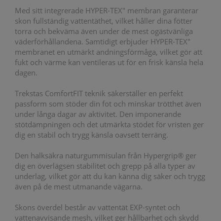
Med sitt integrerade HYPER-TEX" membran garanterar
skon fullständig vattentäthet, vilket håller dina fötter
torra och bekväma även under de mest ogästvänliga
väderförhållandena. Samtidigt erbjuder HYPER-TEX"
membranet en utmärkt andningsförmåga, vilket gör att
fukt och värme kan ventileras ut för en frisk känsla hela
dagen.
Trekstas ComfortFIT teknik säkerställer en perfekt
passform som stöder din fot och minskar trötthet även
under långa dagar av aktivitet. Den imponerande
stötdämpningen och det utmärkta stödet för vristen ger
dig en stabil och trygg känsla oavsett terräng.
Den halksäkra naturgummisulan från Hypergrip® ger
dig en överlägsen stabilitet och grepp på alla typer av
underlag, vilket gör att du kan känna dig säker och trygg
även på de mest utmanande vägarna.
Skons överdel består av vattentät EXP-syntet och
vattenavvisande mesh, vilket ger hållbarhet och skydd