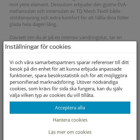
mot yttre element. Dessutom erbjuder den gjutna EVA-
mellansulan och innersulan av TQ Mesh Textil både
stötdämpning och extra komfort för att hålla dina fötter
glada hela dagen lång.
Oavsett om du är på en intensiv vandringstur, tar en
lång promenad genom staden eller utforskar naturen,
Inställningar för cookies
kommer vår utomhus- och aktivitetssko att vara din
pålitliga följeslagare för att upptäcka världen med stil,
Vi och våra samarbetspartners sparar referenser till ditt
komfort och säkerhet i varje steg.
besök på din enhet för att kunna erbjuda anpassade
Varmfodrad
Ja
funktioner, spara besöksstatistik och för att möjliggöra
personifierad marknadsföring. Utöver nödvändiga
Vattentät
Ja
cookies, som krävs för sida ska fungera, kan du själv
välja vilken typ av cookies du vill tillåta.
Yttersula material
Gummi
Acceptera alla
Innersula material
Textil/Syntet
Hantera cookies
Foder material
Textil/Syntet
Läs mer om cookies
Övrigt
Boa snörning