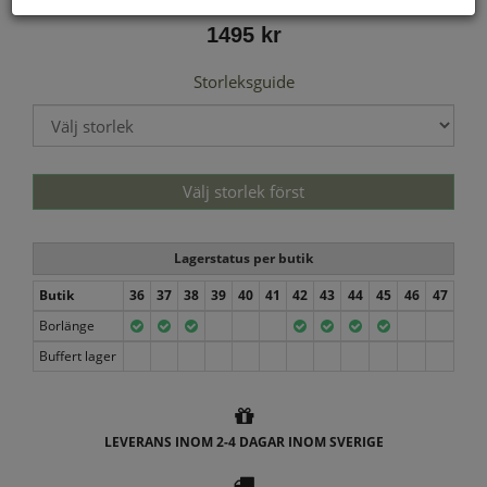
1495 kr
Storleksguide
Välj storlek först
Lagerstatus per butik
Butik
36
37
38
39
40
41
42
43
44
45
46
47
Borlänge
Buffert lager
LEVERANS INOM 2-4 DAGAR INOM SVERIGE