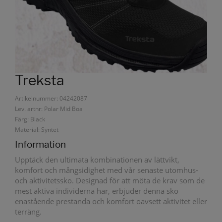
Treksta
Artikelnummer: 04242087
Lev. artnr: Polar Mid Boa
Färg: Black
Material: Syntet
Information
Upptäck den ultimata kombinationen av lättvikt,
komfort och mångsidighet med vår senaste utomhus-
och aktivitetssko. Designad för att möta de krav som de
mest aktiva individerna har, erbjuder denna sko
enastående prestanda och komfort oavsett aktivitet eller
terräng.