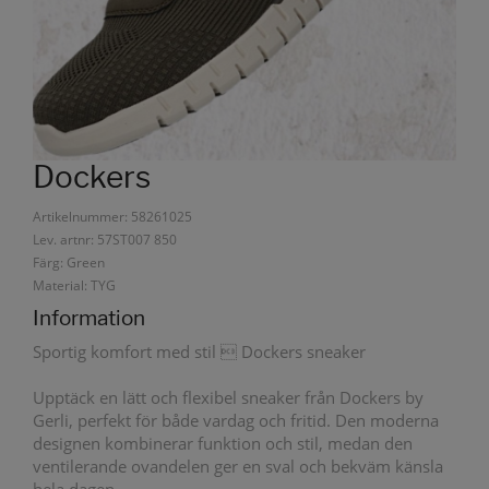
Dockers
Artikelnummer: 58261025
Lev. artnr: 57ST007 850
Färg: Green
Material: TYG
Information
Sportig komfort med stil  Dockers sneaker
Upptäck en lätt och flexibel sneaker från Dockers by
Gerli, perfekt för både vardag och fritid. Den moderna
designen kombinerar funktion och stil, medan den
ventilerande ovandelen ger en sval och bekväm känsla