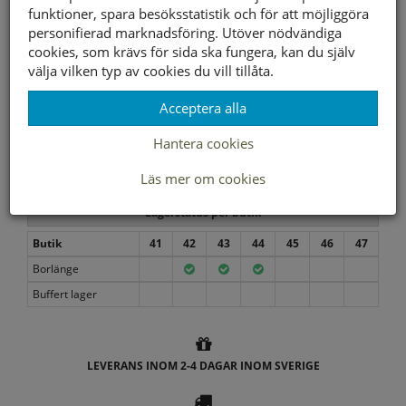
funktioner, spara besöksstatistik och för att möjliggöra
799 kr
399 kr
personifierad marknadsföring. Utöver nödvändiga
cookies, som krävs för sida ska fungera, kan du själv
Storleksguide
välja vilken typ av cookies du vill tillåta.
Visa prishistorik
Acceptera alla
Hantera cookies
ENDAST I BUTIK
Läs mer om cookies
Lagerstatus per butik
Butik
41
42
43
44
45
46
47
Borlänge
Buffert lager
LEVERANS INOM 2-4 DAGAR INOM SVERIGE