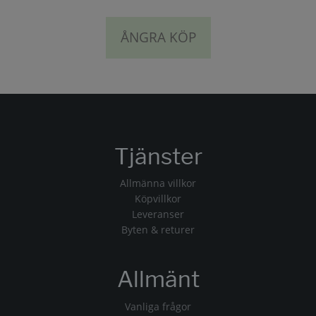
ÅNGRA KÖP
Tjänster
Allmänna villkor
Köpvillkor
Leveranser
Byten & returer
Allmänt
Vanliga frågor