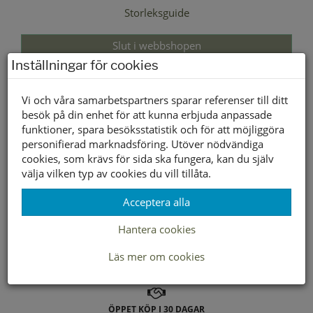
Storleksguide
Slut i webbshopen
Inställningar för cookies
Lagerstatus per butik
Vi och våra samarbetspartners sparar referenser till ditt
Butik
besök på din enhet för att kunna erbjuda anpassade
funktioner, spara besöksstatistik och för att möjliggöra
Borlänge
personifierad marknadsföring. Utöver nödvändiga
Buffert lager
cookies, som krävs för sida ska fungera, kan du själv
välja vilken typ av cookies du vill tillåta.
Acceptera alla
LEVERANS INOM 2-4 DAGAR INOM SVERIGE
Hantera cookies
FRAKT 49:-
Läs mer om cookies
HÄMTA GRATIS I BUTIK
ÖPPET KÖP I 30 DAGAR