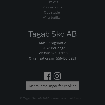
Om oss
Kontakta oss
Öppettider
Våra butiker
Tagab Sko AB
Maskinistgatan 2
781 70 Borlänge
Telefon:
024317010
Organisationsnr: 556405-5233
Ändra inställingar för cookies
© Tagab Sko AB 2026 i samarbete med
Flexicon