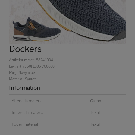
Dockers
Artikelnummer: 58241034
Lev. artnr: 50FL005 706660
Färg: Navy blue
Material: Syntet
Information
Yttersula material
Gummi
Innersula material
Textil
Foder material
Textil