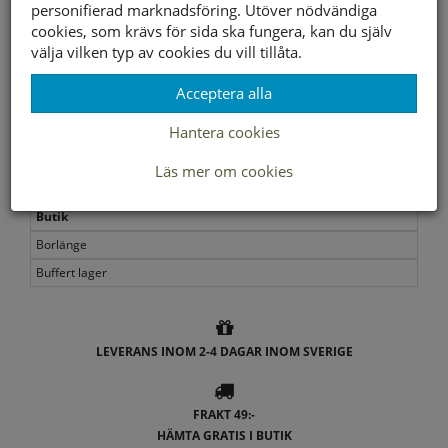
personifierad marknadsföring. Utöver nödvändiga
Foder material
Textil/Syntet
cookies, som krävs för sida ska fungera, kan du själv
välja vilken typ av cookies du vill tillåta.
Storleksguide
Acceptera alla
Slut i webbshopen
Hantera cookies
Läs mer om cookies
Lagerstatus per butik
Butik
Borlänge
Buffert lager
LEVERANS INOM 2-4 DAGAR INOM SVERIGE
FRAKT 49:-
HÄMTA GRATIS I BUTIK