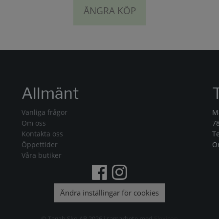
ÅNGRA KÖP
Allmänt
Vanliga frågor
M
Om oss
7
Kontakta oss
T
Öppettider
O
Våra butiker
Ändra inställingar för cookies
© Tagab Sko AB 2026 i samarbete med
Flexicon