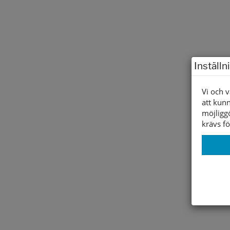
Inställn
Vi och v
att kunn
möjligg
krävs fö