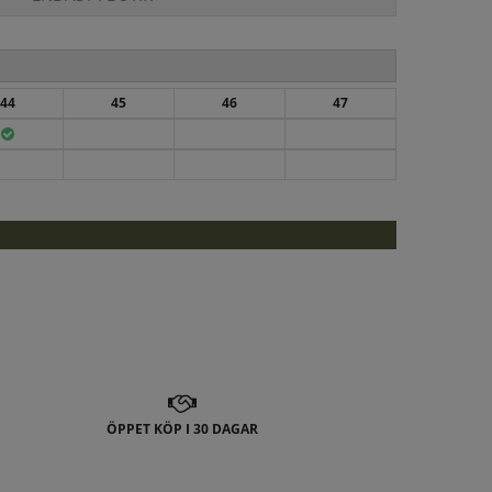
44
45
46
47
ÖPPET KÖP I 30 DAGAR