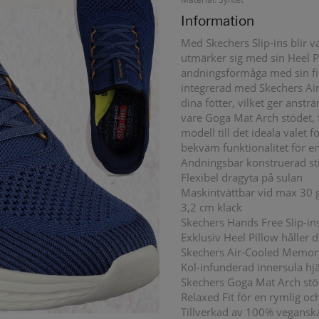
Information
Med Skechers Slip-ins blir 
utmärker sig med sin Heel P
andningsförmåga med sin fin
integrerad med Skechers Ai
dina fötter, vilket ger anst
vare Goga Mat Arch stödet, få
modell till det ideala valet 
bekväm funktionalitet för en
Andningsbar konstruerad st
Flexibel dragyta på sulan
Maskintvättbar vid max 30 
3,2 cm klack
Skechers Hands Free Slip-in
Exklusiv Heel Pillow håller d
Skechers Air-Cooled Memor
Kol-infunderad innersula hjäl
Skechers Goga Mat Arch stöd
Relaxed Fit för en rymlig o
Tillverkad av 100% vegansk