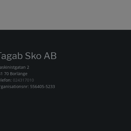
Tagab Sko AB
askinistgatan 2
81 70 Borlänge
elefon:
024317010
rganisationsnr: 556405-5233