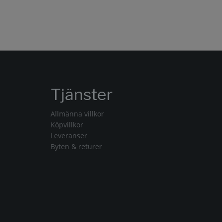
Tjänster
Allmänna villkor
Köpvillkor
Leveranser
Byten & returer