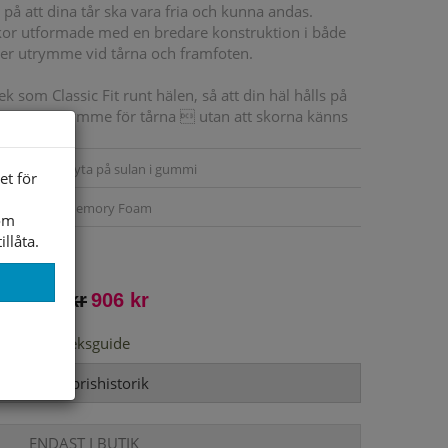
 på att dina tår ska vara fria och kunna andas.
skor utformade med en bredare konstruktion i både
mer utrymme vid tårna och framfoten.
 som Classic Fit runt hälen, så att din häl hålls på
ns extra utrymme för tårna  utan att skorna känns
 dagen.
Flexibel dragyta på sulan i gummi
et för
Air-Cooled Memory Foam
som
illåta.
Textil/Syntet
1295 kr
906 kr
Storleksguide
Visa prishistorik
ENDAST I BUTIK