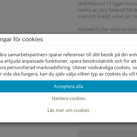
Med Relaxed Fit ligger fokus
Därför är våra Relaxed Fit-
höjd och bredd, vilket ger 
Relaxed Fit har samma storlek
plats samtidigt som det fin
ingar för cookies
trånga och obekväma under
Yttersula material
åra samarbetspartners sparar referenser till ditt besök på din enh
a erbjuda anpassade funktioner, spara besöksstatistik och för att
Innersula material
öra personifierad marknadsföring. Utöver nödvändiga cookies, 
r sida ska fungera, kan du själv välja vilken typ av cookies du vill t
Foder material
Acceptera alla
Hantera cookies
Läs mer om cookies