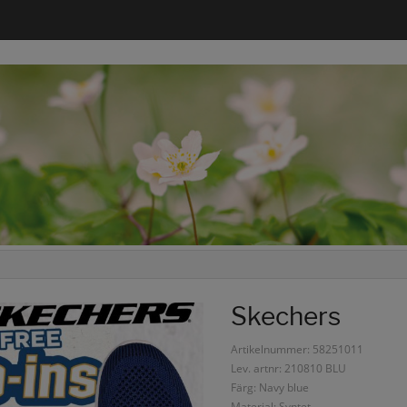
Skechers
Artikelnummer: 58251011
Lev. artnr: 210810 BLU
Färg: Navy blue
Material: Syntet