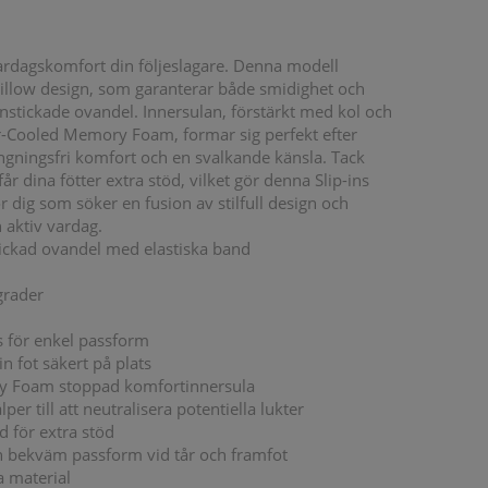
vardagskomfort din följeslagare. Denna modell
illow design, som garanterar både smidighet och
stickade ovandel. Innersulan, förstärkt med kol och
r-Cooled Memory Foam, formar sig perfekt efter
rängningsfri komfort och en svalkande känsla. Tack
r dina fötter extra stöd, vilket gör denna Slip-ins
för dig som söker en fusion av stilfull design och
 aktiv vardag.
ickad ovandel med elastiska band
grader
s för enkel passform
in fot säkert på plats
y Foam stoppad komfortinnersula
per till att neutralisera potentiella lukter
 för extra stöd
ch bekväm passform vid tår och framfot
a material