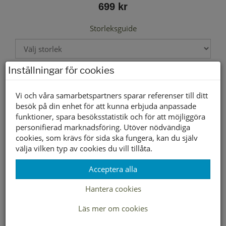
699 kr
Storleksguide
Inställningar för cookies
Välj storlek först
Vi och våra samarbetspartners sparar referenser till ditt
besök på din enhet för att kunna erbjuda anpassade
Lagerstatus per butik
funktioner, spara besöksstatistik och för att möjliggöra
personifierad marknadsföring. Utöver nödvändiga
Butik
41
42
43
44
45
46
cookies, som krävs för sida ska fungera, kan du själv
Borlänge
välja vilken typ av cookies du vill tillåta.
Buffert lager
Acceptera alla
Hantera cookies
LEVERANS INOM 2-4 DAGAR INOM SVERIGE
Läs mer om cookies