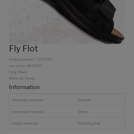
Fly Flot
Artikelnummer: 15251003
Lev. artnr: 48-05037
Färg: Black
Material: Syntet
Information
Yttersula material
Gummi
Innersula material
Skinn
Foder material
Textil/Syntet