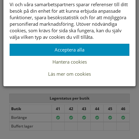
Vi och våra samarbetspartners sparar referenser till ditt
Innersula material
Skinn
besök på din enhet för att kunna erbjuda anpassade
funktioner, spara besöksstatistik och för att möjliggöra
Foder material
Textil
personifierad marknadsföring. Utöver nödvändiga
cookies, som krävs för sida ska fungera, kan du själv
1350 kr
välja vilken typ av cookies du vill tillåta.
Storleksguide
Acceptera alla
Hantera cookies
Läs mer om cookies
Välj storlek först
Lagerstatus per butik
Butik
41
42
43
44
45
46
Borlänge
Buffert lager