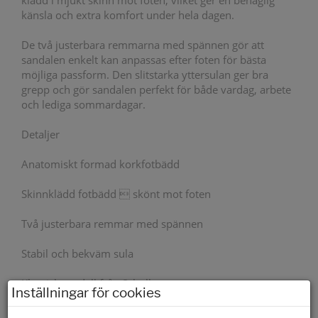
klädd i mjukt skinn mot foten, vilket ger en behaglig
känsla och extra komfort under hela dagen.
De två justerbara remmarna med spännen gör att
sandalen enkelt kan anpassas efter foten för bästa
möjliga passform. Den slitstarka yttersulan ger bra
grepp och gör sandalen perfekt för både vardag, arbete
och lediga sommardagar.
Detaljer
Anatomiskt formad korkfotbädd
Skinnklädd fotbädd  skönt mot foten
Två justerbara remmar med spännen
Stabil och bekväm sula
Klassisk modell från Scholl
Inställningar för cookies
Yttersula material
Gummi