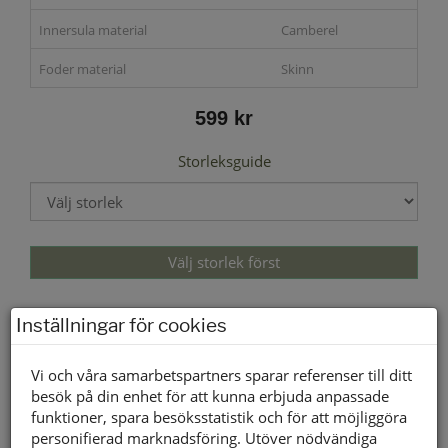
Innersula material
Camberel
Foder material
Skinn
599 kr
Storleksguide
Välj storlek först
Inställningar för cookies
Lagerstatus per butik
Butik
40
41
42
43
44
45
46
47
Vi och våra samarbetspartners sparar referenser till ditt
Borlänge
besök på din enhet för att kunna erbjuda anpassade
Buffert lager
funktioner, spara besöksstatistik och för att möjliggöra
personifierad marknadsföring. Utöver nödvändiga