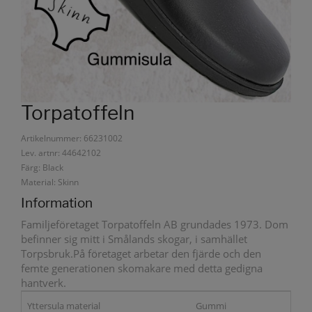
Torpatoffeln
Artikelnummer: 66231002
Lev. artnr: 44642102
Färg: Black
Material: Skinn
Information
Familjeföretaget Torpatoffeln AB grundades 1973. Dom
befinner sig mitt i Smålands skogar, i samhället
Torpsbruk.På företaget arbetar den fjärde och den
femte generationen skomakare med detta gedigna
hantverk.
Yttersula material
Gummi