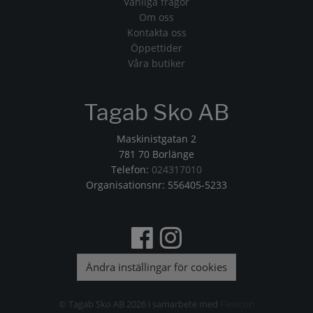
Vanliga frågor
Om oss
Kontakta oss
Öppettider
Våra butiker
Tagab Sko AB
Maskinistgatan 2
781 70 Borlänge
Telefon:
024317010
Organisationsnr: 556405-5233
Ändra inställingar för cookies
© Tagab Sko AB 2026 i samarbete med
Flexicon