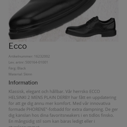
Ecco
Artikelnummer: 16232002
Lev. artnr: 500164-01001
Färg: Black
Material: Skinn
Information
Klassisk, elegant och hållbar. Vår herrsko ECCO
HELSINKI 2 MENS PLAIN DERBY har fått en uppdatering
för att ge dig ännu mer komfort. Med vår innovativa
formade PHORENE"-fotbädd för extra dämpning. De ger
dig känslan hos dina favoritsneakers i en tidlös finsko.
En mångsidig stil som kan bäras ledigt eller i