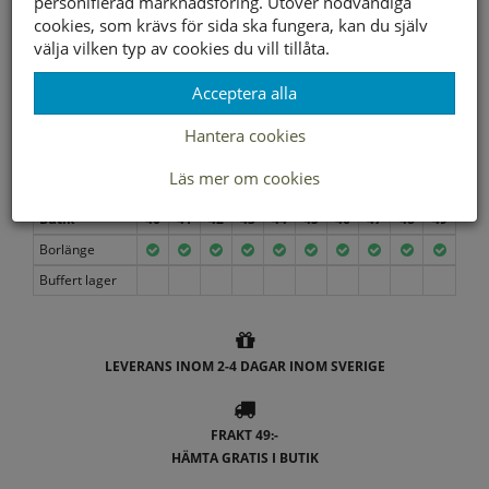
personifierad marknadsföring. Utöver nödvändiga
Storleksguide
cookies, som krävs för sida ska fungera, kan du själv
välja vilken typ av cookies du vill tillåta.
Acceptera alla
Välj storlek först
Hantera cookies
Läs mer om cookies
Lagerstatus per butik
Butik
40
41
42
43
44
45
46
47
48
49
Borlänge
Buffert lager
LEVERANS INOM 2-4 DAGAR INOM SVERIGE
FRAKT 49:-
HÄMTA GRATIS I BUTIK