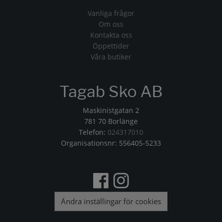
Vanliga frågor
Om oss
Kontakta oss
Öppettider
Våra butiker
Tagab Sko AB
Maskinistgatan 2
781 70 Borlänge
Telefon:
024317010
Organisationsnr: 556405-5233
Ändra inställingar för cookies