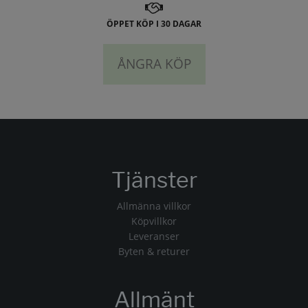
ÖPPET KÖP I 30 DAGAR
ÅNGRA KÖP
Tjänster
Allmänna villkor
Köpvillkor
Leveranser
Byten & returer
Allmänt