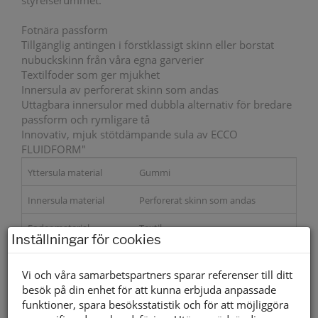
styrelserummet.
Fotnära passform
Tillgänglig antingen i förstklassigt skinn eller borstat
nubuckskinn från våra egna garverier
Textilfoder som ger mjukhet
Innersula av perforerat skinn som andas
Uttagbara innersulor med dubbla alternativ för bredare
passform och rymligare tå
Innovativ, mjuk stötdämpande sula av ECCO
FLUIDFORM"
Yttersula material
Gummi
Innersula material
Perforerat skinn som andas
Foder material
Textil
Inställningar för cookies
Övrigt
Uttagbara innersulor.
Vi och våra samarbetspartners sparar referenser till ditt
1395 kr
besök på din enhet för att kunna erbjuda anpassade
funktioner, spara besöksstatistik och för att möjliggöra