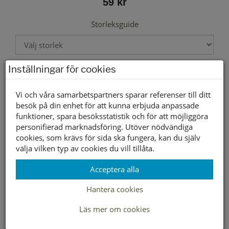
59 kr
Storleksguide
Inställningar för cookies
Välj storlek först
Vi och våra samarbetspartners sparar referenser till ditt
besök på din enhet för att kunna erbjuda anpassade
Lagerstatus per butik
funktioner, spara besöksstatistik och för att möjliggöra
Butik
20
21
22
23
24
25
26
27
28
29
30
31
32
personifierad marknadsföring. Utöver nödvändiga
cookies, som krävs för sida ska fungera, kan du själv
Borlänge
välja vilken typ av cookies du vill tillåta.
Buffert lager
Acceptera alla
Hantera cookies
LEVERANS INOM 2-4 DAGAR INOM SVERIGE
Läs mer om cookies
FRAKT 49:-