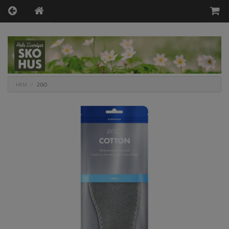
HEM
2GO