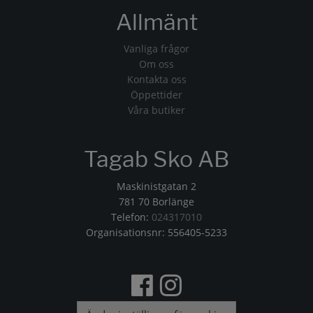
Allmänt
Vanliga frågor
Om oss
Kontakta oss
Öppettider
Våra butiker
Tagab Sko AB
Maskinistgatan 2
781 70 Borlänge
Telefon:
024317010
Organisationsnr: 556405-5233