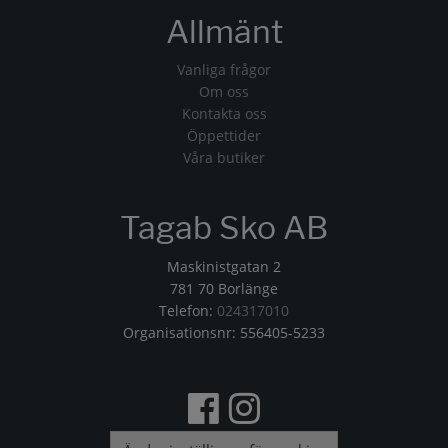
Allmänt
Vanliga frågor
Om oss
Kontakta oss
Öppettider
Våra butiker
Tagab Sko AB
Maskinistgatan 2
781 70 Borlänge
Telefon:
024317010
Organisationsnr: 556405-5233