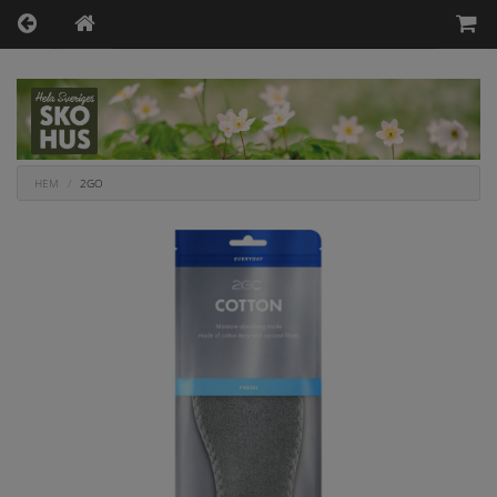
HEM
2GO