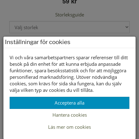
59 kr
Storleksguide
Inställningar för cookies
Välj storlek först
Vi och våra samarbetspartners sparar referenser till ditt
besök på din enhet för att kunna erbjuda anpassade
Lagerstatus per butik
funktioner, spara besöksstatistik och för att möjliggöra
Butik
20
21
22
23
24
25
26
27
28
29
30
31
32
personifierad marknadsföring. Utöver nödvändiga
cookies, som krävs för sida ska fungera, kan du själv
Borlänge
välja vilken typ av cookies du vill tillåta.
Buffert lager
Acceptera alla
Hantera cookies
LEVERANS INOM 2-4 DAGAR INOM SVERIGE
Läs mer om cookies
FRAKT 49:-