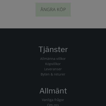
ÅNGRA KÖP
Tjänster
Allmänna villkor
Köpvillkor
Leveranser
Byten & returer
Allmänt
Vanliga frågor
Om oss