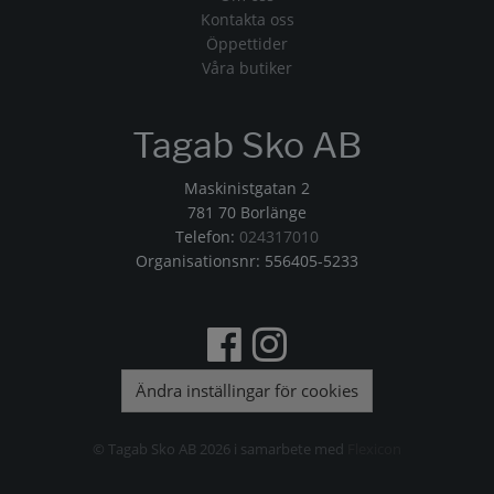
Kontakta oss
Öppettider
Våra butiker
Tagab Sko AB
Maskinistgatan 2
781 70 Borlänge
Telefon:
024317010
Organisationsnr: 556405-5233
Ändra inställingar för cookies
© Tagab Sko AB 2026 i samarbete med
Flexicon