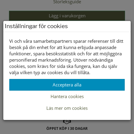
Storleksguide
Lägg i varukorgen
Inställningar för cookies
Lagerstatus per butik
Vi och våra samarbetspartners sparar referenser till ditt
Butik
OS
besök på din enhet för att kunna erbjuda anpassade
Borlänge
funktioner, spara besöksstatistik och för att möjliggöra
personifierad marknadsföring. Utöver nödvändiga
Buffert lager
cookies, som krävs för sida ska fungera, kan du själv
välja vilken typ av cookies du vill tillåta.
Acceptera alla
LEVERANS INOM 2-4 DAGAR INOM SVERIGE
Hantera cookies
FRAKT 49:-
Läs mer om cookies
HÄMTA GRATIS I BUTIK
ÖPPET KÖP I 30 DAGAR