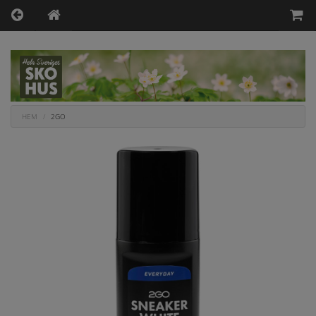
HEM
2GO