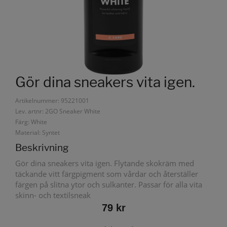
Gör dina sneakers vita igen.
Artikelnummer: 95221001
Lev. artnr: 2GO Sneaker White
Färg: White
Material: Syntet
Beskrivning
Gör dina sneakers vita igen. Flytande skokräm med
täckande vitt färgpigment som vårdar och återställer
färgen på slitna ytor och sulkanter. Passar för alla vita
skinn- och textilsneak
79 kr