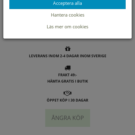
Acceptera alla
Lagerstatus per butik
Hantera cookies
Butik
M
Borlänge
Läs mer om cookies
Buffert lager
LEVERANS INOM 2-4 DAGAR INOM SVERIGE
FRAKT 49:-
HÄMTA GRATIS I BUTIK
ÖPPET KÖP I 30 DAGAR
ÅNGRA KÖP