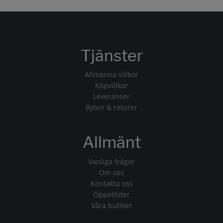
Tjänster
Allmänna villkor
Köpvillkor
Leveranser
Byten & returer
Allmänt
Vanliga frågor
Om oss
Kontakta oss
Öppettider
Våra butiker