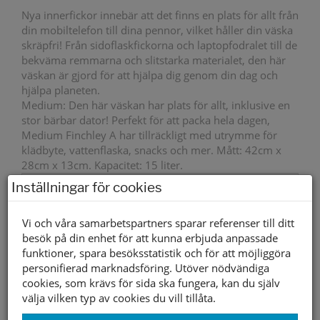
Nya innerfickor innebär att det finns en plats för allt från
din mobiltelefon till dina pennor, vilket håller din väska
skräpfri! Från sidoflaskfickorna och laptopfodralet till de
bekväma remmarna och slitstarka materialet, den här
väskan är gjord för att hjälpa dig genom din dag och
hjälpa planeten.
Medium: Den här väskan har plats för allt, inklusive en
stor bärbar dator! Perfekt för att packa hela dagen,
Medium Finchley A har tillräckligt med utrymme för
klädbyte, vattenflaska, snacks och mer. Mått: 42cm x
28cm x 13cm. Kapacitet: 15 liter.
Inställningar för cookies
Övrigt
Mått: 42cm x 28cm x 13cm. Volym 15 Liter
1050 kr
Vi och våra samarbetspartners sparar referenser till ditt
besök på din enhet för att kunna erbjuda anpassade
funktioner, spara besöksstatistik och för att möjliggöra
Storleksguide
personifierad marknadsföring. Utöver nödvändiga
cookies, som krävs för sida ska fungera, kan du själv
Lägg i varukorgen
välja vilken typ av cookies du vill tillåta.